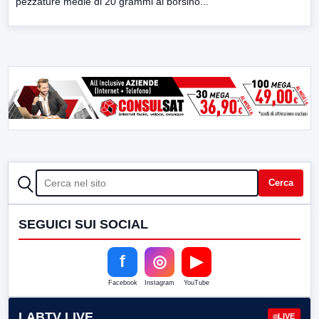
pezzature medie di 20 grammi al borsino...
CERCA
Cerca
SEGUICI SUI SOCIAL
f
◎
▶
Facebook
Instagram
YouTube
LABTV LIVE
LIVE