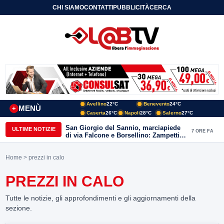
CHI SIAMO
CONTATTI
PUBBLICITÀ
CERCA
Avellino
22°C
Benevento
24°C
MENÙ
+
Caserta
26°C
Napoli
28°C
Salerno
27°C
San Giorgio del Sannio, marciapiede
ULTIME NOTIZIE
7 ORE FA
di via Falcone e Borsellino: Zampetti e
Lombardi replicano alle polemiche
Home
> prezzi in calo
PREZZI IN CALO
Tutte le notizie, gli approfondimenti e gli aggiornamenti della
sezione.