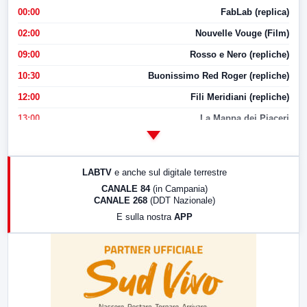
00:00
FabLab (replica)
02:00
Nouvelle Vouge (Film)
09:00
Rosso e Nero (repliche)
10:30
Buonissimo Red Roger (repliche)
12:00
Fili Meridiani (repliche)
13:00
La Mappa dei Piaceri
14:00
LabNews
17:00
LabNews (replica)
LABTV
e anche sul digitale terrestre
18:30
Di Faccia e di Profilo (repliche)
CANALE 84
(in Campania)
CANALE 268
(DDT Nazionale)
19:30
LabNews (Diretta)
E sulla nostra
APP
21:00
Free Sport
23:00
LabNews (replica)