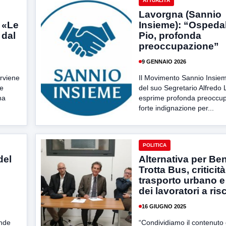
ATTUALITÀ
Lavorgna (Sannio
 «Le
Insieme): “Ospeda
 dal
Pio, profonda
preoccupazione”
9 GENNAIO 2026
rviene
Il Movimento Sannio Insiem
 e
del suo Segretario Alfredo
ha
esprime profonda preoccu
forte indignazione per...
POLITICA
del
Alternativa per Be
Trotta Bus, criticità
trasporto urbano e d
dei lavoratori a ris
16 GIUGNO 2025
ende
“Condividiamo il contenuto 