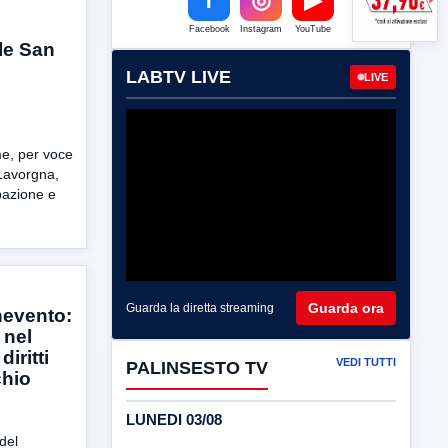
Facebook
Instagram
YouTube
le San
LABTV LIVE
LIVE
e, per voce
 Lavorgna,
pazione e
Guarda ora
Guarda la diretta streaming
nevento:
 nel
iritti
VEDI TUTTI
PALINSESTO TV
chio
LUNEDI 03/08
del