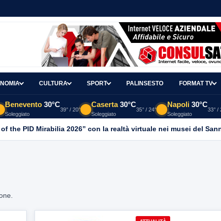
NOMIA
CULTURA
SPORT
PALINSESTO
FORMAT TV
Benevento
30°C
Caserta
30°C
Napoli
30°C
39° / 20°
35° / 24°
33° /
Soleggiato
Soleggiato
Soleggiato
 of the PID Mirabilia 2026” con la realtà virtuale nei musei del San
ione.