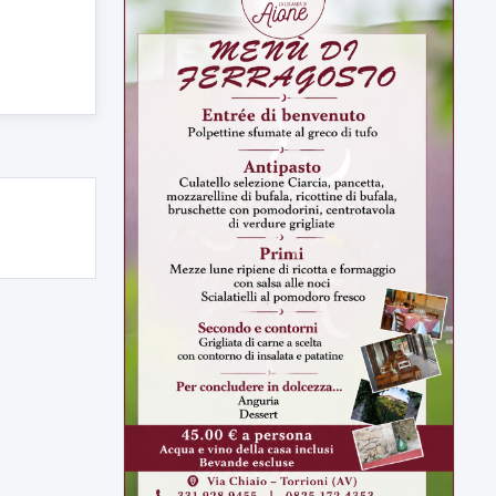
ULTIMI VIDEO
TUTTI I VIDEO
▶
7 AGOSTO 2026
SPORT BENEVENTO
Benevento Calcio: Le scelte di
Floro Flores per il debutto di Coppa
Italia