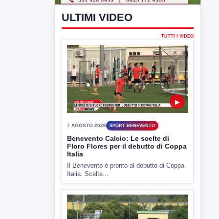
Il Benevento è pronto al debutto di Coppa
Italia. Scelte...
▶
7 AGOSTO 2026
ATTUALITÀ
Miasmi e Calore, l'ASL parla
attraverso il Comune
Nessuna nuova moria di pesci e nessuna
criticità igienico-sanitaria nel...