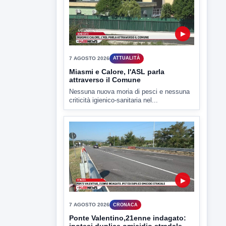
▶
7 AGOSTO 2026
CRONACA
Ponte Valentino,21enne indagato:
ipotesi duplice omicidio stradale
Incidente mortale a Ponte Valentino,
indagato il 21enne alla guida...
▶
7 AGOSTO 2026
CRONACA
Malore o aggressione? Sarà
l'autopsia a chiarire il giallo di Villa
Adriana
Sarà affidato con ogni probabilità all'inizio