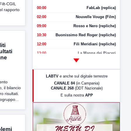
Filt-CGIL
00:00
FabLab (replica)
del rapporto
02:00
Nouvelle Vouge (Film)
09:00
Rosso e Nero (repliche)
10:30
Buonissimo Red Roger (repliche)
12:00
Fili Meridiani (repliche)
ti
ltati
13:00
La Mappa dei Piaceri
one
14:00
LabNews
17:00
LabNews (replica)
LABTV
e anche sul digitale terrestre
18:30
Di Faccia e di Profilo (repliche)
ento
CANALE 84
(in Campania)
 il bilancio
CANALE 268
(DDT Nazionale)
19:30
LabNews (Diretta)
o risultati.
E sulla nostra
APP
21:00
Free Sport
ogruppo...
23:00
LabNews (replica)
blemi