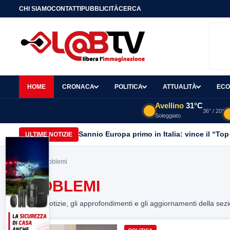
CHI SIAMO
CONTATTI
PUBBLICITÀ
CERCA
HOME
CRONACA
POLITICA
ATTUALITÀ
ECO
Avellino
31°C
36° / 20°
Soleggiato
Sannio Europa primo in Italia: vince il “Top
ULTIME NOTIZIE
Home
> problemi
PROBLEMI
Tutte le notizie, gli approfondimenti e gli aggiornamenti della sez