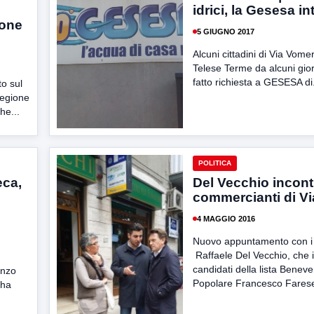
idrici, la Gesesa in
ione
5 GIUGNO 2017
Alcuni cittadini di Via Vomer
Telese Terme da alcuni gio
fatto richiesta a GESESA di.
o sul
regione
he...
POLITICA
eca,
Del Vecchio incontr
commercianti di Vi
4 MAGGIO 2016
Nuovo appuntamento con i c
Raffaele Del Vecchio, che 
candidati della lista Benev
enzo
Popolare Francesco Farese
 ha