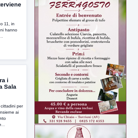
terviene
o 11, in
rni hanno
..
a i
a Sala
ittadini per
insieme ai
ento
...