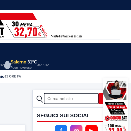
Salerno
31°C
 26°
34° / 26°
Poco nuvoloso
nio
13 ORE FA
CERCA
Cerca
SEGUICI SUI SOCIAL
f
◎
▶