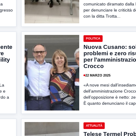
 a
comunicato diramato dalla 
ngresso
per denunciare le criticità 
con la ditta Trotta...
POLITICA
gente
Nuova Cusano: soli
re
problemi e zero risu
ility
per l’amministrazi
Crocco
22 MARZO 2025
 La
«A nove mesi dall’insediam
e e
dell’amministrazione Crocco,
rdo a
dell’opposizione è netto: zer
È quanto denunciano il cap
ATTUALITÀ
Telese Terme| Pro