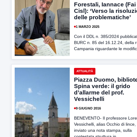
Forestali, Iannace (Fai
Cisl): ‘Verso la risoluz
delle problematiche’
1 MARZO 2025
Con il DDL n. 385/2024 pubblicat
BURC n. 85 del 16.12.24, della 
Campania riguardante le modific
ATTUALITÀ
Piazza Duomo, bibliot
Spina verde: il grido
d’allarme del prof.
Vessichelli
9 GIUGNO 2016
BENEVENTO- Il professore Lor
Vessichelli, alias Occhio di lince,
inviato una nota stampa, sulla
contestata struttura in...