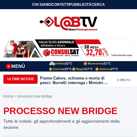
CHI SIAMO
CONTATTI
PUBBLICITÀ
CERCA
Avellino
22°C
Benevento
21°C
MENÙ
+
Caserta
25°C
Napoli
27°C
Salerno
27°C
Fiume Calore, schiuma e moria di
ULTIME NOTIZIE
3 ORE FA
pesci: Borrelli interroga i Ministri.
“Benevento paga l’assenza del
depuratore
Home
> processo new bridge
PROCESSO NEW BRIDGE
Tutte le notizie, gli approfondimenti e gli aggiornamenti della
sezione.