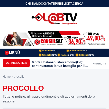
CHI SIAMO
CONTATTI
PUBBLICITÀ
CERCA
Avellino
29°C
Benevento
31°C
MENÙ
+
Caserta
31°C
Napoli
31°C
Salerno
31°C
Morte Costanzo, Marcantonio(Pd):
ULTIME NOTIZIE
48 MINUTI FA
continueremo le tue battaglie per il
Sannio
Home
> procollo
PROCOLLO
Tutte le notizie, gli approfondimenti e gli aggiornamenti della
sezione.