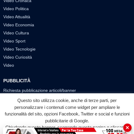
Video Cronaca
Video Politica
Video Attualità
Video Economia
Video Cultura
Video Sport
Video Tecnologie
Video Curiosità
Video
PUBBLICITÀ
Richiesta pubblicazione articoli/banner
Questo sito utilizza cookie, anche di terze parti, per
SEGUICI SUI SOCIAL
personalizzare i contenuti come widget per ampliare le
f
◎
▶
funzionalità del sito, opzioni Facebook, Twitter e social e funzioni
pubblicitarie di Google.
Facebook
Instagram
YouTube
×
Chiudendo questo banner, scorrendo questa pagina o cliccando