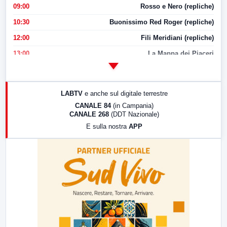
09:00
Rosso e Nero (repliche)
10:30
Buonissimo Red Roger (repliche)
12:00
Fili Meridiani (repliche)
13:00
La Mappa dei Piaceri
14:00
LabNews
17:00
LabNews (replica)
LABTV
e anche sul digitale terrestre
18:30
Di Faccia e di Profilo (repliche)
CANALE 84
(in Campania)
CANALE 268
(DDT Nazionale)
19:30
LabNews (Diretta)
E sulla nostra
APP
21:00
Free Sport
23:00
LabNews (replica)