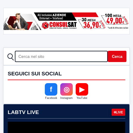
CERCA
Cerca
SEGUICI SUI SOCIAL
f
◎
▶
Facebook
Instagram
YouTube
LABTV LIVE
LIVE