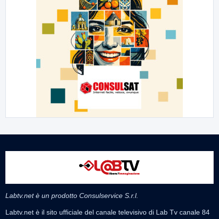
Labtv.net è un prodotto Consulservice S.r.l.
Labtv.net è il sito ufficiale del canale televisivo di Lab Tv canale 84