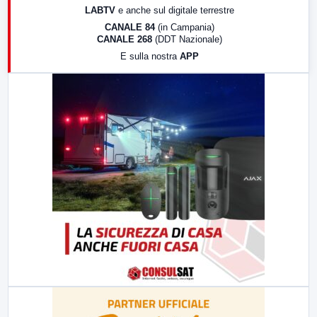
LABTV
e anche sul digitale terrestre
18:30
Di Faccia e di Profilo (repliche)
CANALE 84
(in Campania)
CANALE 268
(DDT Nazionale)
19:30
LabNews (Diretta)
E sulla nostra
APP
21:00
Free Sport
23:00
LabNews (replica)