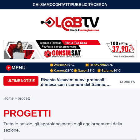
CHI SIAMO
CONTATTI
PUBBLICITÀ
CERCA
Avellino
29°C
Benevento
26°C
MENÙ
+
Caserta
28°C
Napoli
28°C
Salerno
30°C
Rischio Vesuvio: nuovi protocolli
ULTIME NOTIZIE
13 ORE FA
d’intesa con i comuni del Sannio,
firmato il protocollo con Arpaise
Home
> progetti
PROGETTI
Tutte le notizie, gli approfondimenti e gli aggiornamenti della
sezione.