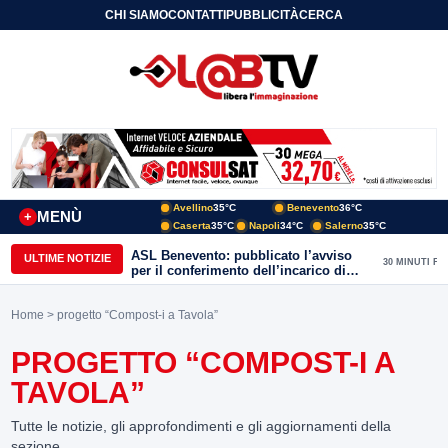
CHI SIAMO
CONTATTI
PUBBLICITÀ
CERCA
Avellino
35°C
Benevento
36°C
MENÙ
+
Caserta
35°C
Napoli
34°C
Salerno
35°C
ASL Benevento: pubblicato l’avviso
ULTIME NOTIZIE
30 MINUTI FA
per il conferimento dell’incarico di
Direttore della Unità Operativa
Complessa Cure Primarie
Home
> progetto “Compost-i a Tavola”
PROGETTO “COMPOST-I A
TAVOLA”
Tutte le notizie, gli approfondimenti e gli aggiornamenti della
sezione.