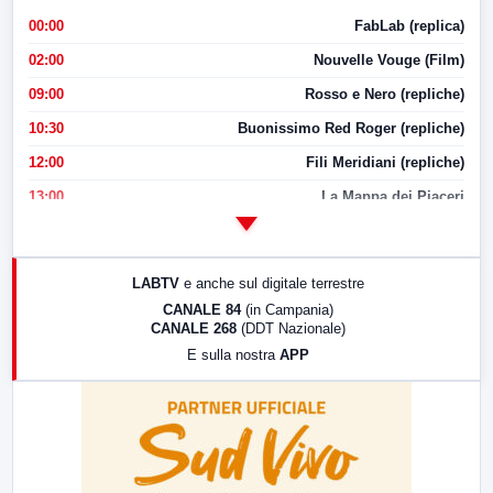
00:00
FabLab (replica)
02:00
Nouvelle Vouge (Film)
09:00
Rosso e Nero (repliche)
10:30
Buonissimo Red Roger (repliche)
12:00
Fili Meridiani (repliche)
13:00
La Mappa dei Piaceri
14:00
LabNews
17:00
LabNews (replica)
LABTV
e anche sul digitale terrestre
18:30
Di Faccia e di Profilo (repliche)
CANALE 84
(in Campania)
CANALE 268
(DDT Nazionale)
19:30
LabNews (Diretta)
E sulla nostra
APP
21:00
Free Sport
23:00
LabNews (replica)