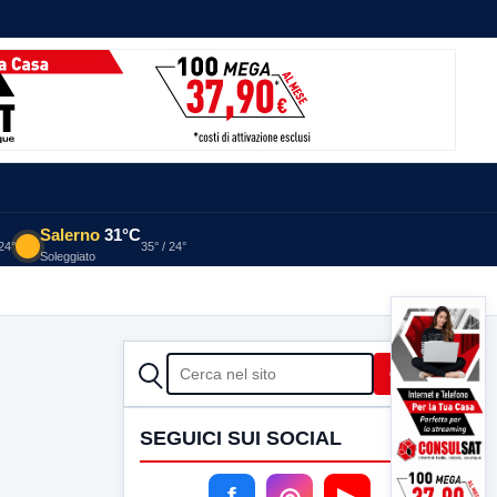
Salerno
31°C
 24°
35° / 24°
Soleggiato
CERCA
Cerca
SEGUICI SUI SOCIAL
f
◎
▶