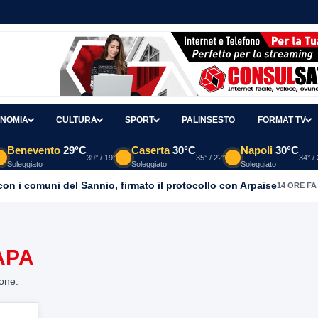
NOMIA
CULTURA
SPORT
PALINSESTO
FORMAT TV
Benevento
29°C
Caserta
30°C
Napoli
30°C
39° / 19°
35° / 22°
34° /
Soleggiato
Soleggiato
Soleggiato
con i comuni del Sannio, firmato il protocollo con Arpaise
14 ORE FA
APA
ione.