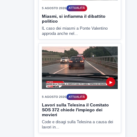
▶
5 AGOSTO 2026
ATTUALITÀ
Miasmi, si infiamma il dibattito
politico
lL caso dei miasmi a Ponte Valentino
approda anche nel...
▶
5 AGOSTO 2026
ATTUALITÀ
Lavori sulla Telesina il Comitato
SOS 372 chiede l'impiego dei