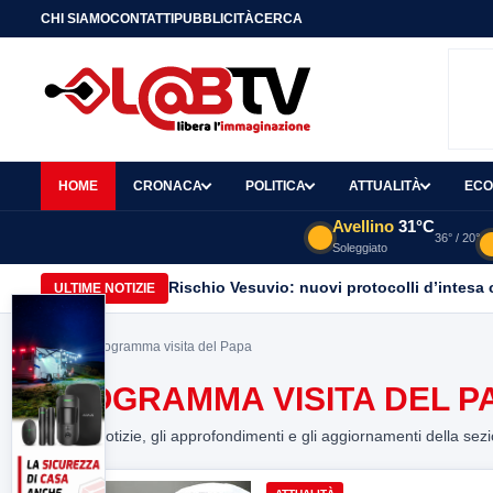
CHI SIAMO
CONTATTI
PUBBLICITÀ
CERCA
HOME
CRONACA
POLITICA
ATTUALITÀ
ECO
Avellino
31°C
36° / 20°
Soleggiato
Rischio Vesuvio: nuovi protocolli d’intesa 
ULTIME NOTIZIE
Home
> programma visita del Papa
PROGRAMMA VISITA DEL P
Tutte le notizie, gli approfondimenti e gli aggiornamenti della sez