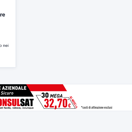
l
re
o nei