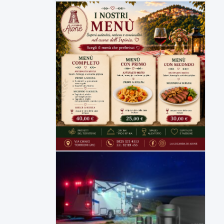
movieri
Code e disagi sulla Telesina a causa dei
lavori in...