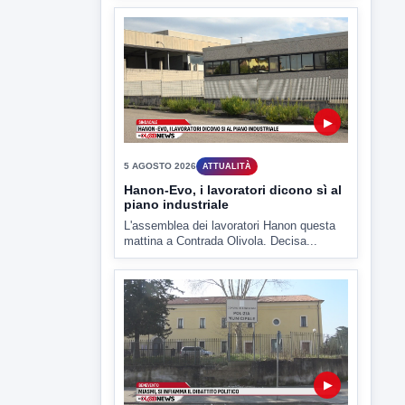
6 AGOSTO 2026
LABNEWS
LabNews del 5 agosto 2026
In studio Enzo Colarusso
▶
5 AGOSTO 2026
ATTUALITÀ
Hanon-Evo, i lavoratori dicono sì al
piano industriale
L'assemblea dei lavoratori Hanon questa
mattina a Contrada Olivola. Decisa...