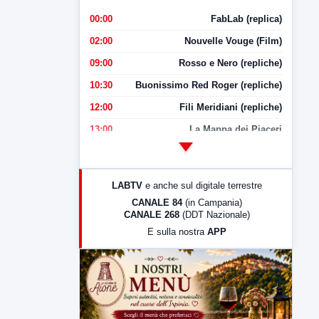
00:00
FabLab (replica)
02:00
Nouvelle Vouge (Film)
09:00
Rosso e Nero (repliche)
10:30
Buonissimo Red Roger (repliche)
12:00
Fili Meridiani (repliche)
13:00
La Mappa dei Piaceri
14:00
LabNews
17:00
LabNews (replica)
LABTV
e anche sul digitale terrestre
18:30
Di Faccia e di Profilo (repliche)
CANALE 84
(in Campania)
CANALE 268
(DDT Nazionale)
19:30
LabNews (Diretta)
E sulla nostra
APP
21:00
Free Sport
23:00
LabNews (replica)