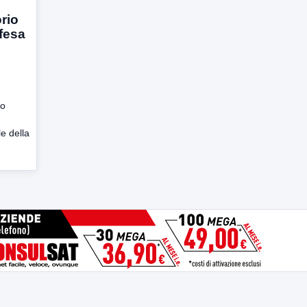
rio
ifesa
co
e della