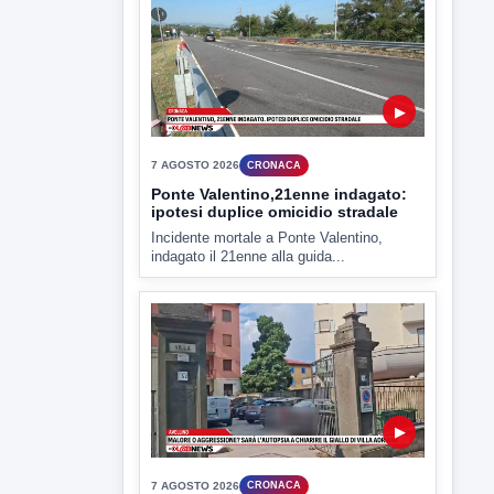
7 AGOSTO 2026
CRONACA
Ponte Valentino,21enne indagato:
ipotesi duplice omicidio stradale
Incidente mortale a Ponte Valentino,
indagato il 21enne alla guida...
▶
7 AGOSTO 2026
CRONACA
Malore o aggressione? Sarà
l'autopsia a chiarire il giallo di Villa
Adriana
Sarà affidato con ogni probabilità all'inizio
della prossima settimana l'incarico...