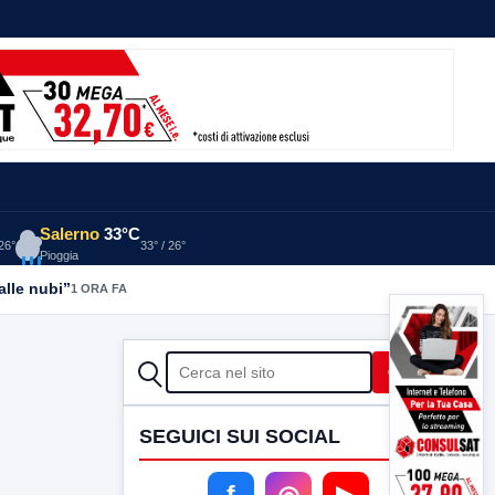
Salerno
33°C
 26°
33° / 26°
Pioggia
alle nubi”
1 ORA FA
CERCA
Cerca
SEGUICI SUI SOCIAL
f
◎
▶