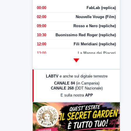
00:00
FabLab (replica)
02:00
Nouvelle Vouge (Film)
09:00
Rosso e Nero (repliche)
10:30
Buonissimo Red Roger (repliche)
12:00
Fili Meridiani (repliche)
13:00
La Mappa dei Piaceri
14:00
LabNews
17:00
LabNews (replica)
LABTV
e anche sul digitale terrestre
18:30
Di Faccia e di Profilo (repliche)
CANALE 84
(in Campania)
CANALE 268
(DDT Nazionale)
19:30
LabNews (Diretta)
E sulla nostra
APP
21:00
Free Sport
23:00
LabNews (replica)