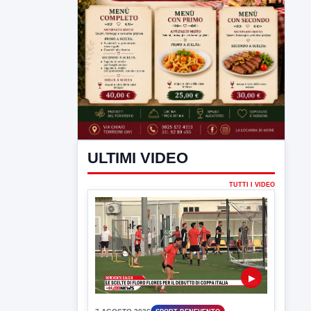
ULTIMI VIDEO
TUTTI I VIDEO
▶
7 AGOSTO 2026
SPORT BENEVENTO
Benevento Calcio: Le scelte di
Floro Flores per il debutto di Coppa
Italia
Il Benevento è pronto al debutto di Coppa
Italia. Scelte...