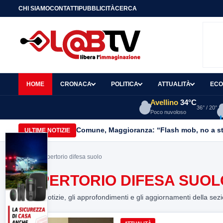
CHI SIAMO
CONTATTI
PUBBLICITÀ
CERCA
HOME
CRONACA
POLITICA
ATTUALITÀ
ECO
Avellino
34°C
36° / 20°
Poco nuvoloso
Comune, Maggioranza: “Flash mob, no a stru
ULTIME NOTIZIE
Home
> repertorio difesa suolo
REPERTORIO DIFESA SUOL
Tutte le notizie, gli approfondimenti e gli aggiornamenti della sez