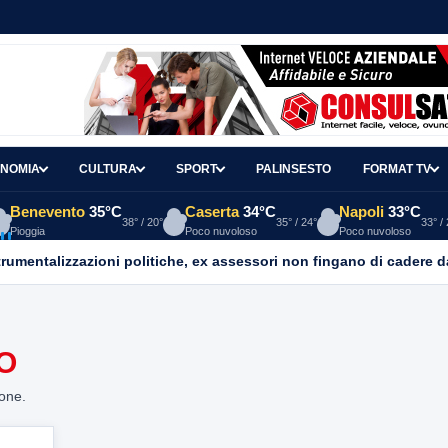
NOMIA
CULTURA
SPORT
PALINSESTO
FORMAT TV
Benevento
35°C
Caserta
34°C
Napoli
33°C
38° / 20°
35° / 24°
33° /
Pioggia
Poco nuvoloso
Poco nuvoloso
mentalizzazioni politiche, ex assessori non fingano di cadere d
O
ione.