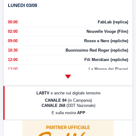
LUNEDI 03/08
00:00
FabLab (replica)
02:00
Nouvelle Vouge (Film)
09:00
Rosso e Nero (repliche)
10:30
Buonissimo Red Roger (repliche)
12:00
Fili Meridiani (repliche)
13:00
La Mappa dei Piaceri
14:00
LabNews
17:00
LabNews (replica)
LABTV
e anche sul digitale terrestre
18:30
Di Faccia e di Profilo (repliche)
CANALE 84
(in Campania)
CANALE 268
(DDT Nazionale)
19:30
LabNews (Diretta)
E sulla nostra
APP
21:00
Free Sport
23:00
LabNews (replica)