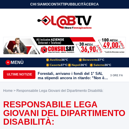
CHI SIAMO
CONTATTI
PUBBLICITÀ
CERCA
Avellino
36°C
Benevento
37°C
MENÙ
+
Caserta
37°C
Napoli
36°C
Salerno
36°C
Forestali, arrivano i fondi del 1° SAL
ULTIME NOTIZIE
3 ORE FA
ma stipendi ancora in ritardo: “Non è
più sostenibile”
Home
> Responsabile Lega Giovani del Dipartimento Disabilità:
RESPONSABILE LEGA
GIOVANI DEL DIPARTIMENTO
DISABILITÀ: