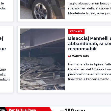
 le
Taglio abusivo in un bosco 
tola
i carabinieri della stazione 
Monteforte Irpino, a seguito 
CRONACA
e|
Bisaccia| Pannelli d
abbandonati, si ce
due
responsabili
7 MARZO 2019
Permane alta in Irpinia l’at
Carabinieri del Gruppo Fore
iano
pianificazione ed attuazione
ella
finalizzati all’accertamento..
nditori