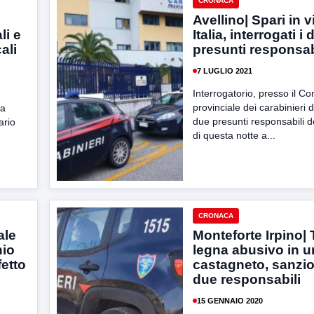
CRONACA
Avellino| Spari in v
li e
Italia, interrogati i
ali
presunti responsab
7 LUGLIO 2021
Interrogatorio, presso il 
provinciale dei carabinieri di
la
due presunti responsabili d
ario
di questa notte a...
CRONACA
ale
Monteforte Irpino| 
hio
legna abusivo in u
fetto
castagneto, sanzion
due responsabili
15 GENNAIO 2020