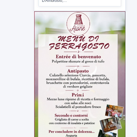
▶
6 AGOSTO 2026
ATTUALITÀ
Tirata del Carro ancora in forse,
D'Ambrosio: continuiamo a lavorare
L'assessore comunale alla Cultura di
Mirabella Eclano, Raffaella Rita
D'Ambrosio,...