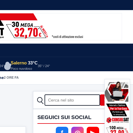
Salerno
33°C
 24°
35° / 24°
Poco nuvoloso
he
2 ORE FA
CERCA
Cerca
SEGUICI SUI SOCIAL
f
◎
▶