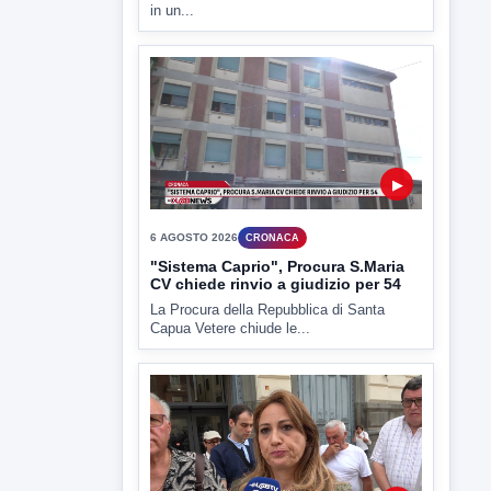
▶
6 AGOSTO 2026
CRONACA
Trovato in casa 42enne in una
pozza di sangue, giallo a viale Italia
Ritrovato senza vita il corpo di un 42enne
in un...
▶
6 AGOSTO 2026
CRONACA
"Sistema Caprio", Procura S.Maria
CV chiede rinvio a giudizio per 54
La Procura della Repubblica di Santa