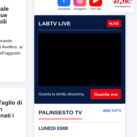
iale
Facebook
Instagram
YouTube
 due
ili
LABTV LIVE
LIVE
Comando
 Avellino, ai
ell’agguato
Guarda ora
Guarda la diretta streaming
Taglio di
n
VEDI TUTTI
PALINSESTO TV
ati i
LUNEDI 03/08