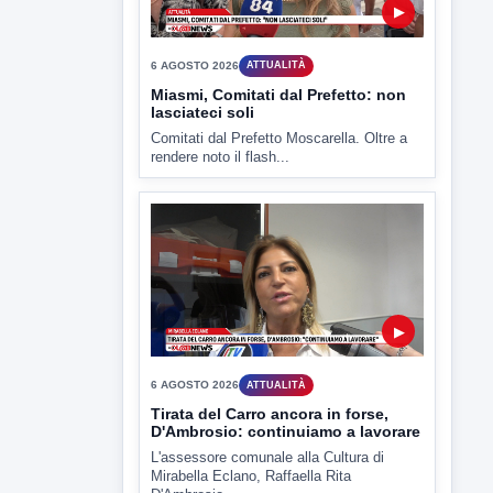
Capua Vetere chiude le...
▶
6 AGOSTO 2026
ATTUALITÀ
Miasmi, Comitati dal Prefetto: non
lasciateci soli
Comitati dal Prefetto Moscarella. Oltre a
rendere noto il flash...