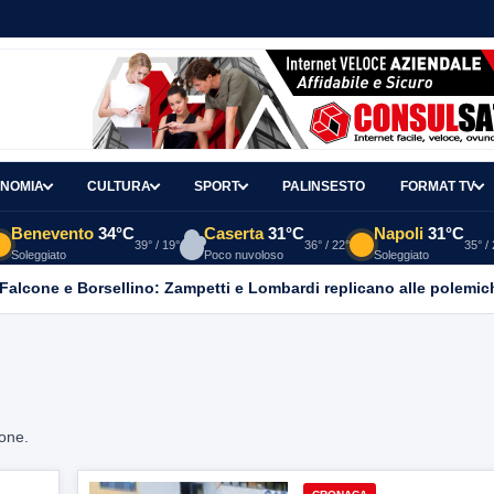
NOMIA
CULTURA
SPORT
PALINSESTO
FORMAT TV
Benevento
34°C
Caserta
31°C
Napoli
31°C
39° / 19°
36° / 22°
35° /
Soleggiato
Poco nuvoloso
Soleggiato
 Falcone e Borsellino: Zampetti e Lombardi replicano alle polemic
ione.