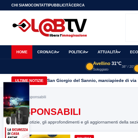
CHI SIAMO
CONTATTI
PUBBLICITÀ
CERCA
HOME
CRONACA
POLITICA
ATTUALITÀ
ECO
Avellino
31°C
38° / 20°
Soleggiato
San Giorgio del Sannio, marciapiede di via
ULTIME NOTIZIE
Home
> responsabili
RESPONSABILI
Tutte le notizie, gli approfondimenti e gli aggiornamenti della sez