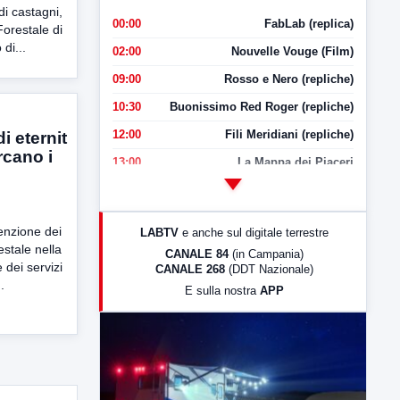
di castagni,
00:00
FabLab (replica)
Forestale di
di...
02:00
Nouvelle Vouge (Film)
09:00
Rosso e Nero (repliche)
10:30
Buonissimo Red Roger (repliche)
12:00
Fili Meridiani (repliche)
i eternit
rcano i
13:00
La Mappa dei Piaceri
14:00
LabNews
17:00
LabNews (replica)
tenzione dei
LABTV
e anche sul digitale terrestre
18:30
Di Faccia e di Profilo (repliche)
stale nella
CANALE 84
(in Campania)
 dei servizi
CANALE 268
(DDT Nazionale)
19:30
LabNews (Diretta)
.
E sulla nostra
APP
21:00
Free Sport
23:00
LabNews (replica)