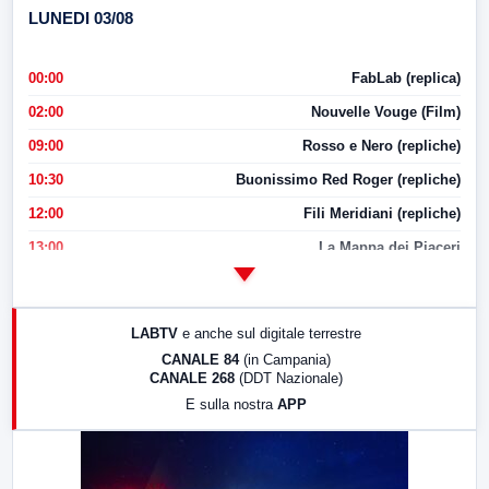
LUNEDI 03/08
00:00
FabLab (replica)
02:00
Nouvelle Vouge (Film)
09:00
Rosso e Nero (repliche)
10:30
Buonissimo Red Roger (repliche)
12:00
Fili Meridiani (repliche)
13:00
La Mappa dei Piaceri
14:00
LabNews
17:00
LabNews (replica)
LABTV
e anche sul digitale terrestre
18:30
Di Faccia e di Profilo (repliche)
CANALE 84
(in Campania)
CANALE 268
(DDT Nazionale)
19:30
LabNews (Diretta)
E sulla nostra
APP
21:00
Free Sport
23:00
LabNews (replica)