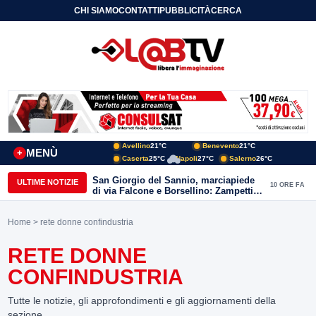
CHI SIAMO
CONTATTI
PUBBLICITÀ
CERCA
Avellino
21°C
Benevento
21°C
MENÙ
+
Caserta
25°C
Napoli
27°C
Salerno
26°C
San Giorgio del Sannio, marciapiede
ULTIME NOTIZIE
10 ORE FA
di via Falcone e Borsellino: Zampetti e
Lombardi replicano alle polemiche
Home
> rete donne confindustria
RETE DONNE
CONFINDUSTRIA
Tutte le notizie, gli approfondimenti e gli aggiornamenti della
sezione.