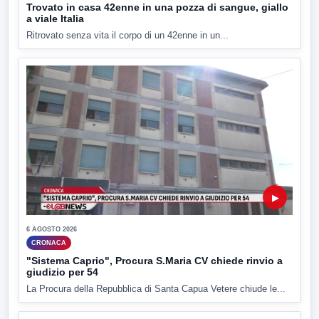
Trovato in casa 42enne in una pozza di sangue, giallo
a viale Italia
Ritrovato senza vita il corpo di un 42enne in un...
▶
6 AGOSTO 2026
CRONACA
"Sistema Caprio", Procura S.Maria CV chiede rinvio a
giudizio per 54
La Procura della Repubblica di Santa Capua Vetere chiude le...