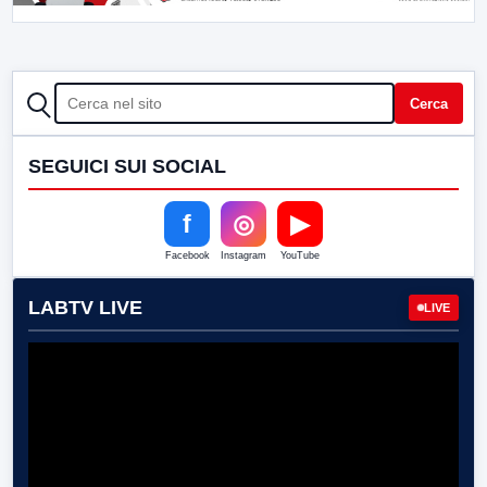
CERCA
Cerca
SEGUICI SUI SOCIAL
f
◎
▶
Facebook
Instagram
YouTube
LABTV LIVE
LIVE