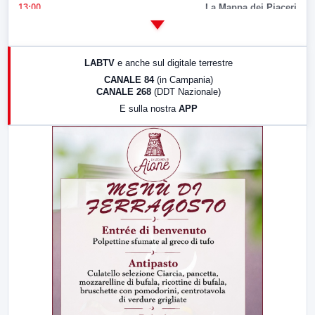
13:00
La Mappa dei Piaceri
14:00
LabNews
17:00
LabNews (replica)
LABTV
e anche sul digitale terrestre
18:30
Di Faccia e di Profilo (repliche)
CANALE 84
(in Campania)
CANALE 268
(DDT Nazionale)
19:30
LabNews (Diretta)
E sulla nostra
APP
21:00
Free Sport
23:00
LabNews (replica)