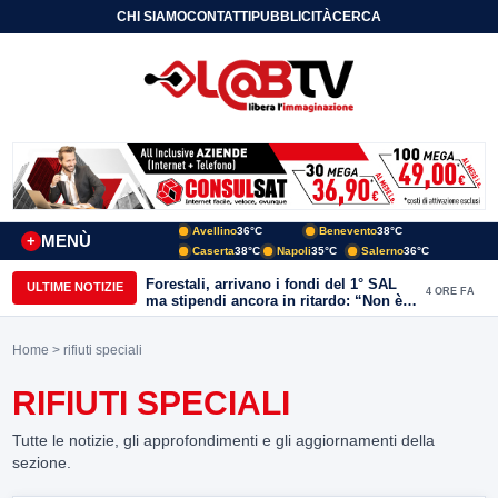
CHI SIAMO
CONTATTI
PUBBLICITÀ
CERCA
Avellino
36°C
Benevento
38°C
MENÙ
+
Caserta
38°C
Napoli
35°C
Salerno
36°C
Forestali, arrivano i fondi del 1° SAL
ULTIME NOTIZIE
4 ORE FA
ma stipendi ancora in ritardo: “Non è
più sostenibile”
Home
> rifiuti speciali
RIFIUTI SPECIALI
Tutte le notizie, gli approfondimenti e gli aggiornamenti della
sezione.