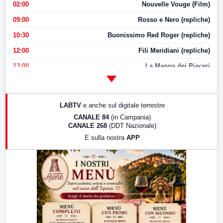
02:00
Nouvelle Vouge (Film)
09:00
Rosso e Nero (repliche)
10:30
Buonissimo Red Roger (repliche)
12:00
Fili Meridiani (repliche)
13:00
La Mappa dei Piaceri
14:00
LabNews
17:00
LabNews (replica)
LABTV
e anche sul digitale terrestre
18:30
Di Faccia e di Profilo (repliche)
CANALE 84
(in Campania)
CANALE 268
(DDT Nazionale)
19:30
LabNews (Diretta)
E sulla nostra
APP
21:00
Free Sport
23:00
LabNews (replica)