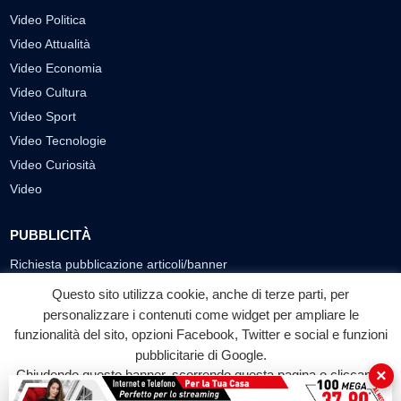
Video Politica
Video Attualità
Video Economia
Video Cultura
Video Sport
Video Tecnologie
Video Curiosità
Video
PUBBLICITÀ
Richiesta pubblicazione articoli/banner
Questo sito utilizza cookie, anche di terze parti, per
SEGUICI SUI SOCIAL
personalizzare i contenuti come widget per ampliare le
funzionalità del sito, opzioni Facebook, Twitter e social e funzioni
f
◎
▶
pubblicitarie di Google.
Facebook
Instagram
YouTube
×
Chiudendo questo banner, scorrendo questa pagina o cliccando
su qualunque suo elemento acconsenti all'uso dei cookie.