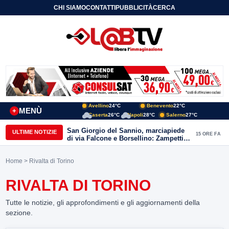
CHI SIAMO
CONTATTI
PUBBLICITÀ
CERCA
Avellino
24°C
Benevento
22°C
MENÙ
+
Caserta
26°C
Napoli
28°C
Salerno
27°C
San Giorgio del Sannio, marciapiede
ULTIME NOTIZIE
15 ORE FA
di via Falcone e Borsellino: Zampetti e
Lombardi replicano alle polemiche
Home
> Rivalta di Torino
RIVALTA DI TORINO
Tutte le notizie, gli approfondimenti e gli aggiornamenti della
sezione.