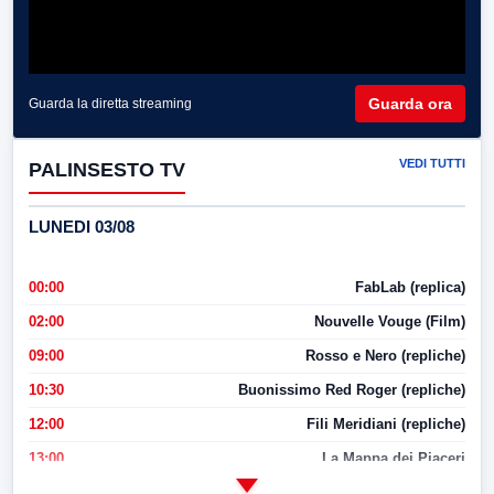
Guarda ora
Guarda la diretta streaming
VEDI TUTTI
PALINSESTO TV
LUNEDI 03/08
00:00
FabLab (replica)
02:00
Nouvelle Vouge (Film)
09:00
Rosso e Nero (repliche)
10:30
Buonissimo Red Roger (repliche)
12:00
Fili Meridiani (repliche)
13:00
La Mappa dei Piaceri
14:00
LabNews