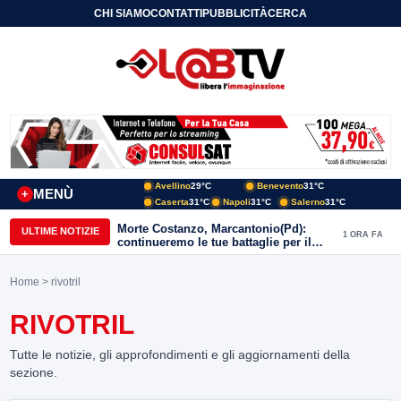
CHI SIAMO
CONTATTI
PUBBLICITÀ
CERCA
Avellino
29°C
Benevento
31°C
MENÙ
+
Caserta
31°C
Napoli
31°C
Salerno
31°C
Morte Costanzo, Marcantonio(Pd):
ULTIME NOTIZIE
1 ORA FA
continueremo le tue battaglie per il
Sannio
Home
> rivotril
RIVOTRIL
Tutte le notizie, gli approfondimenti e gli aggiornamenti della
sezione.