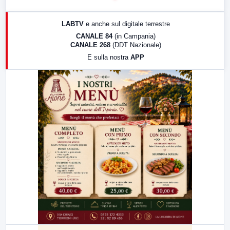
17:00
LabNews (replica)
LABTV
e anche sul digitale terrestre
18:30
Di Faccia e di Profilo (repliche)
CANALE 84
(in Campania)
CANALE 268
(DDT Nazionale)
19:30
LabNews (Diretta)
E sulla nostra
APP
21:00
Free Sport
23:00
LabNews (replica)