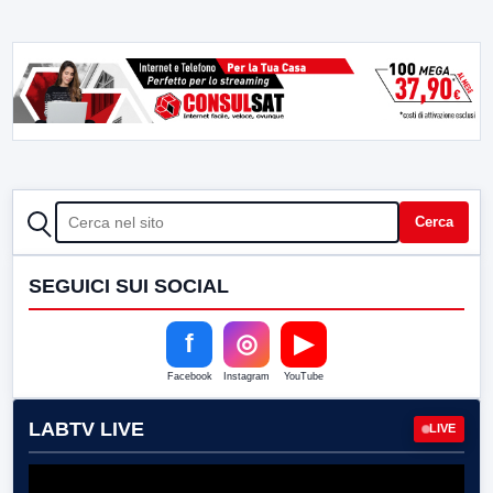
CERCA
Cerca
SEGUICI SUI SOCIAL
f
◎
▶
Facebook
Instagram
YouTube
LABTV LIVE
LIVE