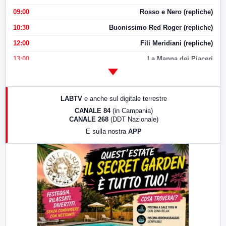
09:00
Rosso e Nero (repliche)
10:30
Buonissimo Red Roger (repliche)
12:00
Fili Meridiani (repliche)
13:00
La Mappa dei Piaceri
14:00
LabNews
17:00
LabNews (replica)
LABTV
e anche sul digitale terrestre
18:30
Di Faccia e di Profilo (repliche)
CANALE 84
(in Campania)
CANALE 268
(DDT Nazionale)
19:30
LabNews (Diretta)
E sulla nostra
APP
21:00
Free Sport
23:00
LabNews (replica)