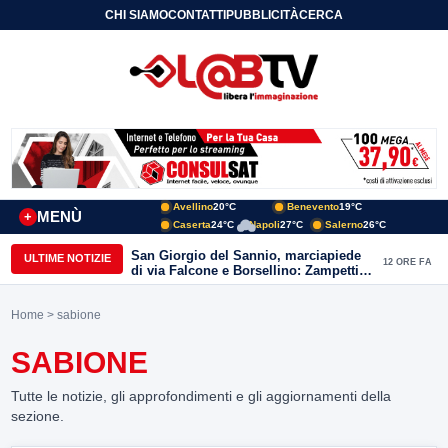
CHI SIAMO
CONTATTI
PUBBLICITÀ
CERCA
Avellino
20°C
Benevento
19°C
MENÙ
+
Caserta
24°C
Napoli
27°C
Salerno
26°C
San Giorgio del Sannio, marciapiede
ULTIME NOTIZIE
12 ORE FA
di via Falcone e Borsellino: Zampetti e
Lombardi replicano alle polemiche
Home
> sabione
SABIONE
Tutte le notizie, gli approfondimenti e gli aggiornamenti della
sezione.