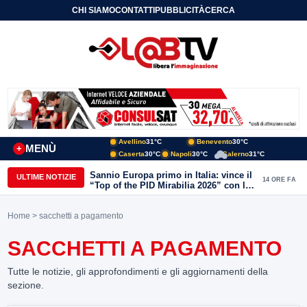
CHI SIAMO
CONTATTI
PUBBLICITÀ
CERCA
Avellino
31°C
Benevento
30°C
MENÙ
+
Caserta
30°C
Napoli
30°C
Salerno
31°C
Sannio Europa primo in Italia: vince il
ULTIME NOTIZIE
14 ORE FA
“Top of the PID Mirabilia 2026” con la
realtà virtuale nei musei del Sannio
Home
> sacchetti a pagamento
SACCHETTI A PAGAMENTO
Tutte le notizie, gli approfondimenti e gli aggiornamenti della
sezione.