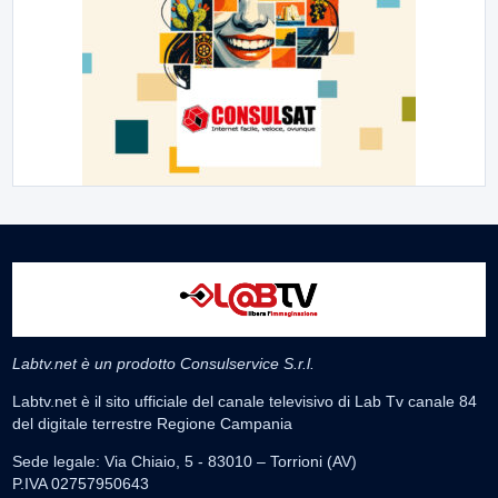
Labtv.net è un prodotto Consulservice S.r.l.
Labtv.net è il sito ufficiale del canale televisivo di Lab Tv canale 84
del digitale terrestre Regione Campania
Sede legale: Via Chiaio, 5 - 83010 – Torrioni (AV)
P.IVA 02757950643