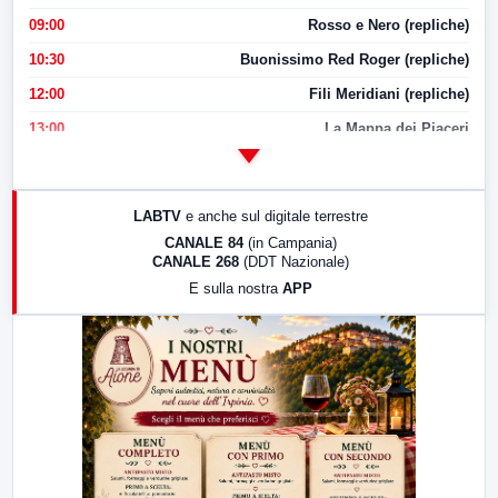
09:00
Rosso e Nero (repliche)
10:30
Buonissimo Red Roger (repliche)
12:00
Fili Meridiani (repliche)
13:00
La Mappa dei Piaceri
14:00
LabNews
17:00
LabNews (replica)
LABTV
e anche sul digitale terrestre
18:30
Di Faccia e di Profilo (repliche)
CANALE 84
(in Campania)
CANALE 268
(DDT Nazionale)
19:30
LabNews (Diretta)
E sulla nostra
APP
21:00
Free Sport
23:00
LabNews (replica)