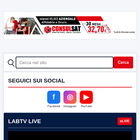
CERCA
Cerca
SEGUICI SUI SOCIAL
f
◎
▶
Facebook
Instagram
YouTube
LABTV LIVE
LIVE