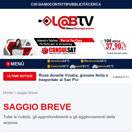
CHI SIAMO
CONTATTI
PUBBLICITÀ
CERCA
Avellino
34°C
Benevento
34°C
MENÙ
+
Caserta
32°C
Napoli
31°C
Salerno
31°C
Rissa durante Vinalia, giovane ferito e
ULTIME NOTIZIE
4 MINUTI FA
trasportato al San Pio
Home
> saggio breve
SAGGIO BREVE
Tutte le notizie, gli approfondimenti e gli aggiornamenti della
sezione.