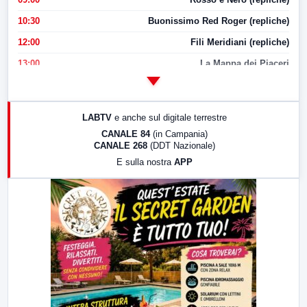
10:30
Buonissimo Red Roger (repliche)
12:00
Fili Meridiani (repliche)
13:00
La Mappa dei Piaceri
14:00
LabNews
17:00
LabNews (replica)
LABTV
e anche sul digitale terrestre
18:30
Di Faccia e di Profilo (repliche)
CANALE 84
(in Campania)
CANALE 268
(DDT Nazionale)
19:30
LabNews (Diretta)
E sulla nostra
APP
21:00
Free Sport
23:00
LabNews (replica)