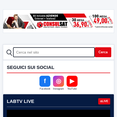
CERCA
Cerca
SEGUICI SUI SOCIAL
f
◎
▶
Facebook
Instagram
YouTube
LABTV LIVE
LIVE