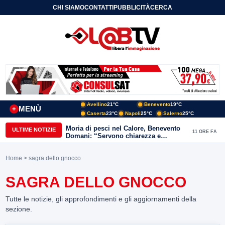
CHI SIAMO
CONTATTI
PUBBLICITÀ
CERCA
Avellino
21°C
Benevento
19°C
MENÙ
+
Caserta
23°C
Napoli
25°C
Salerno
25°C
Moria di pesci nel Calore, Benevento
ULTIME NOTIZIE
11 ORE FA
Domani: “Servono chiarezza e
approfondimenti sulla gestione
ambientale”
Home
> sagra dello gnocco
SAGRA DELLO GNOCCO
Tutte le notizie, gli approfondimenti e gli aggiornamenti della
sezione.