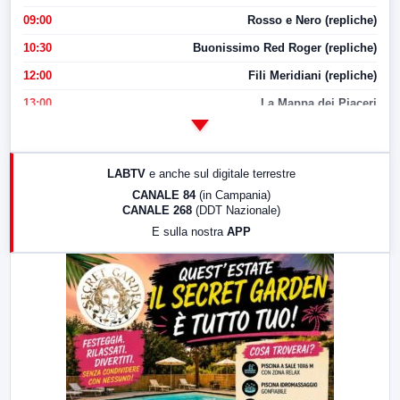
09:00
Rosso e Nero (repliche)
10:30
Buonissimo Red Roger (repliche)
12:00
Fili Meridiani (repliche)
13:00
La Mappa dei Piaceri
14:00
LabNews
17:00
LabNews (replica)
LABTV
e anche sul digitale terrestre
18:30
Di Faccia e di Profilo (repliche)
CANALE 84
(in Campania)
CANALE 268
(DDT Nazionale)
19:30
LabNews (Diretta)
E sulla nostra
APP
21:00
Free Sport
23:00
LabNews (replica)