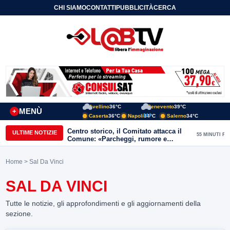
CHI SIAMO
CONTATTI
PUBBLICITÀ
CERCA
Avellino
36°C
Benevento
39°C
MENÙ
+
Caserta
36°C
Napoli
34°C
Salerno
34°C
Centro storico, il Comitato attacca il
ULTIME NOTIZIE
55 MINUTI FA
Comune: «Parcheggi, rumore e
degrado, servono risposte immediate»
Home
> Sal Da Vinci
SAL DA VINCI
Tutte le notizie, gli approfondimenti e gli aggiornamenti della
sezione.