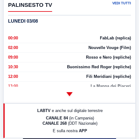
VEDI TUTTI
PALINSESTO TV
LUNEDI 03/08
00:00
FabLab (replica)
02:00
Nouvelle Vouge (Film)
09:00
Rosso e Nero (repliche)
10:30
Buonissimo Red Roger (repliche)
12:00
Fili Meridiani (repliche)
13:00
La Mappa dei Piaceri
14:00
LabNews
17:00
LabNews (replica)
LABTV
e anche sul digitale terrestre
18:30
Di Faccia e di Profilo (repliche)
CANALE 84
(in Campania)
CANALE 268
(DDT Nazionale)
19:30
LabNews (Diretta)
E sulla nostra
APP
21:00
Free Sport