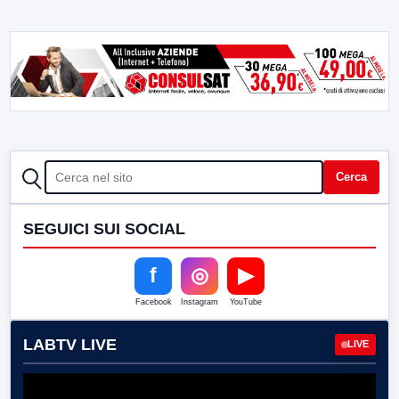
CERCA
Cerca
SEGUICI SUI SOCIAL
f
◎
▶
Facebook
Instagram
YouTube
LABTV LIVE
LIVE