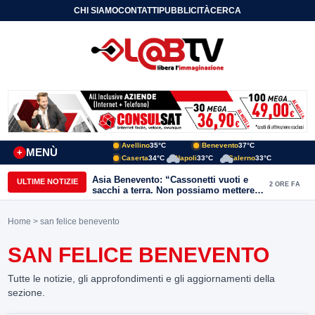
CHI SIAMO
CONTATTI
PUBBLICITÀ
CERCA
Avellino
35°C
Benevento
37°C
MENÙ
+
Caserta
34°C
Napoli
33°C
Salerno
33°C
Asia Benevento: “Cassonetti vuoti e
ULTIME NOTIZIE
2 ORE FA
sacchi a terra. Non possiamo mettere
una toppa alla mancanza di rispetto”
Home
> san felice benevento
SAN FELICE BENEVENTO
Tutte le notizie, gli approfondimenti e gli aggiornamenti della
sezione.