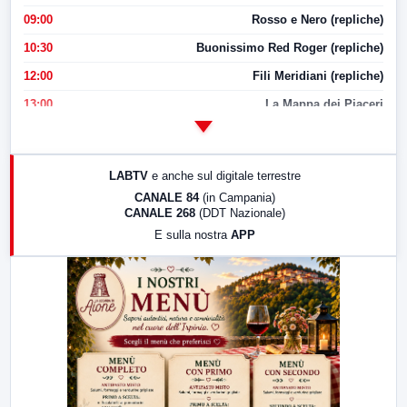
09:00
Rosso e Nero (repliche)
10:30
Buonissimo Red Roger (repliche)
12:00
Fili Meridiani (repliche)
13:00
La Mappa dei Piaceri
14:00
LabNews
17:00
LabNews (replica)
LABTV
e anche sul digitale terrestre
18:30
Di Faccia e di Profilo (repliche)
CANALE 84
(in Campania)
CANALE 268
(DDT Nazionale)
19:30
LabNews (Diretta)
E sulla nostra
APP
21:00
Free Sport
23:00
LabNews (replica)