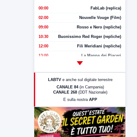
00:00
FabLab (replica)
02:00
Nouvelle Vouge (Film)
09:00
Rosso e Nero (repliche)
10:30
Buonissimo Red Roger (repliche)
12:00
Fili Meridiani (repliche)
13:00
La Mappa dei Piaceri
14:00
LabNews
17:00
LabNews (replica)
LABTV
e anche sul digitale terrestre
18:30
Di Faccia e di Profilo (repliche)
CANALE 84
(in Campania)
CANALE 268
(DDT Nazionale)
19:30
LabNews (Diretta)
E sulla nostra
APP
21:00
Free Sport
23:00
LabNews (replica)