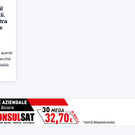
il
i.
tra
e
 questi
perché
ialità