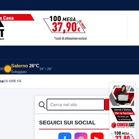
Salerno
26°C
 26°
34° / 26°
Soleggiato
he
14 ORE FA
CERCA
Cerca
SEGUICI SUI SOCIAL
f
◎
▶