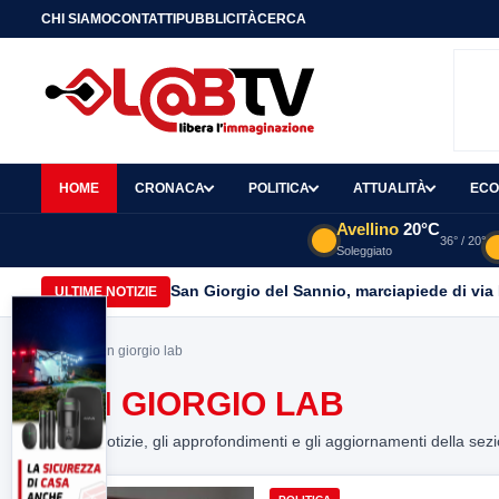
CHI SIAMO
CONTATTI
PUBBLICITÀ
CERCA
HOME
CRONACA
POLITICA
ATTUALITÀ
ECO
Avellino
20°C
36° / 20°
Soleggiato
San Giorgio del Sannio, marciapiede di via
ULTIME NOTIZIE
Home
> san giorgio lab
SAN GIORGIO LAB
Tutte le notizie, gli approfondimenti e gli aggiornamenti della sez