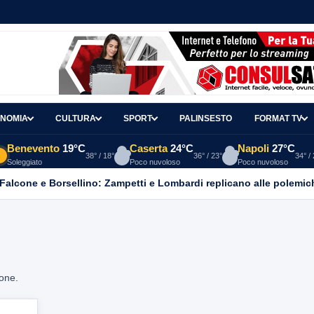
NOMIA
CULTURA
SPORT
PALINSESTO
FORMAT TV
Benevento
19°C
Caserta
24°C
Napoli
27°C
38° / 18°
36° / 23°
34° /
Soleggiato
Poco nuvoloso
Poco nuvoloso
 Falcone e Borsellino: Zampetti e Lombardi replicano alle polemic
ione.