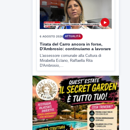
Comitati dal Prefetto Moscarella. Oltre a
rendere noto il flash...
▶
6 AGOSTO 2026
ATTUALITÀ
Tirata del Carro ancora in forse,
D'Ambrosio: continuiamo a lavorare
L'assessore comunale alla Cultura di
Mirabella Eclano, Raffaella Rita
D'Ambrosio,...