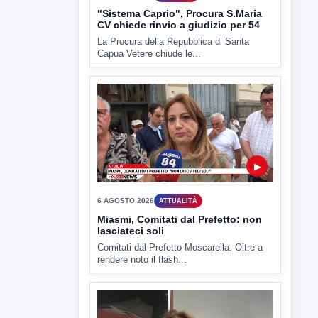
▶
6 AGOSTO 2026
CRONACA
"Sistema Caprio", Procura S.Maria
CV chiede rinvio a giudizio per 54
La Procura della Repubblica di Santa
Capua Vetere chiude le...
▶
6 AGOSTO 2026
ATTUALITÀ
Miasmi, Comitati dal Prefetto: non
lasciateci soli