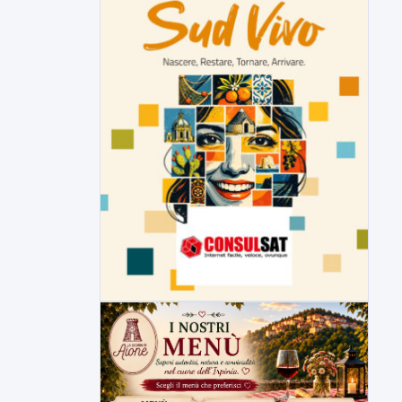
▶
6 AGOSTO 2026
ATTUALITÀ
Inaugurato il nuovo tratto della
SS212 Variante Fortorina
Un nuovo tassello per la viabilità del
Sannio e delle...