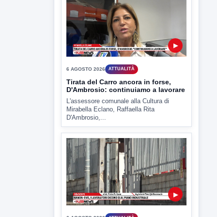
▶
6 AGOSTO 2026
ATTUALITÀ
Miasmi, Comitati dal Prefetto: non
lasciateci soli
Comitati dal Prefetto Moscarella. Oltre a
rendere noto il flash...
▶
6 AGOSTO 2026
ATTUALITÀ
Tirata del Carro ancora in forse,