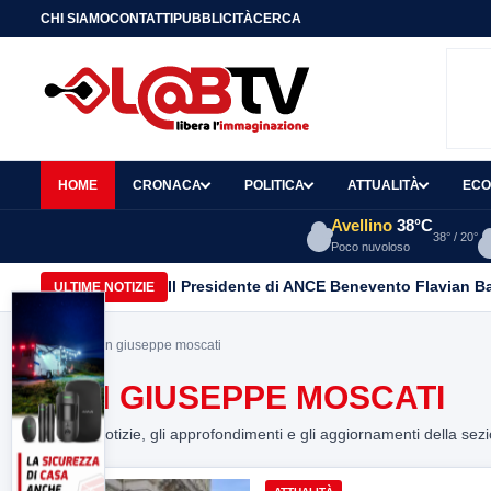
CHI SIAMO
CONTATTI
PUBBLICITÀ
CERCA
HOME
CRONACA
POLITICA
ATTUALITÀ
ECO
Avellino
38°C
38° / 20°
Poco nuvoloso
Il Presidente di ANCE Benevento Flavian B
ULTIME NOTIZIE
Home
> san giuseppe moscati
SAN GIUSEPPE MOSCATI
Tutte le notizie, gli approfondimenti e gli aggiornamenti della sez