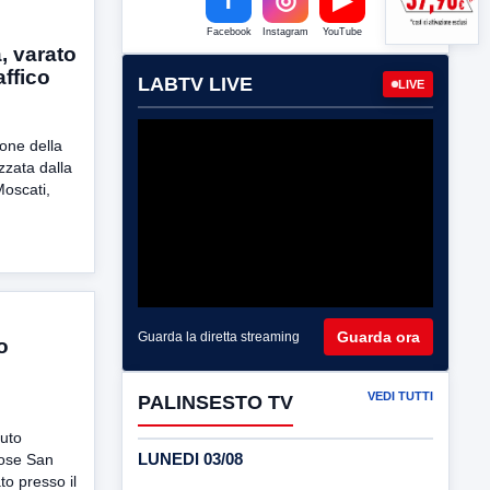
Facebook
Instagram
YouTube
, varato
affico
LABTV LIVE
LIVE
one della
zata dalla
oscati,
Guarda ora
Guarda la diretta streaming
o
VEDI TUTTI
PALINSESTO TV
tuto
LUNEDI 03/08
iose San
o presso il