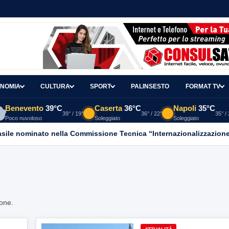
NOMIA
CULTURA
SPORT
PALINSESTO
FORMAT TV
Benevento
39°C
Caserta
36°C
Napoli
35°C
39° / 19°
36° / 22°
35° /
Poco nuvoloso
Soleggiato
Soleggiato
asile nominato nella Commissione Tecnica “Internazionalizzazione
ione.