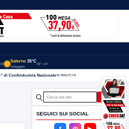
Salerno
35°C
 24°
35° / 24°
Soleggiato
” di Confindustria Nazionale
46 MINUTI FA
CERCA
Cerca
SEGUICI SUI SOCIAL
f
◎
▶