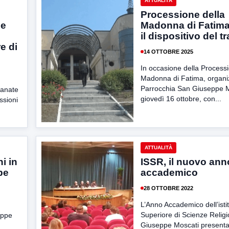
ATTUALITÀ
Processione della
le
Madonna di Fatima
il dispositivo del tr
e di
14 OTTOBRE 2025
i
In occasione della Processi
Madonna di Fatima, organiz
Parrocchia San Giuseppe M
manate
giovedì 16 ottobre, con...
ssioni
ATTUALITÀ
i in
ISSR, il nuovo ann
pe
accademico
28 OTTOBRE 2022
L’Anno Accademico dell’isti
Superiore di Scienze Relig
eppe
Giuseppe Moscati presentat