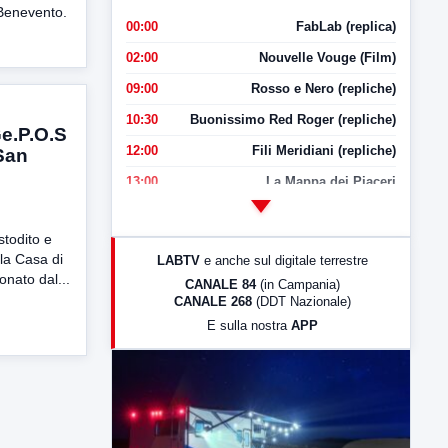
 Benevento.
00:00
FabLab (replica)
02:00
Nouvelle Vouge (Film)
09:00
Rosso e Nero (repliche)
10:30
Buonissimo Red Roger (repliche)
Ge.P.O.S
12:00
Fili Meridiani (repliche)
 San
13:00
La Mappa dei Piaceri
14:00
LabNews
todito e
17:00
LabNews (replica)
la Casa di
LABTV
e anche sul digitale terrestre
18:30
Di Faccia e di Profilo (repliche)
onato dal...
CANALE 84
(in Campania)
CANALE 268
(DDT Nazionale)
19:30
LabNews (Diretta)
E sulla nostra
APP
21:00
Free Sport
23:00
LabNews (replica)