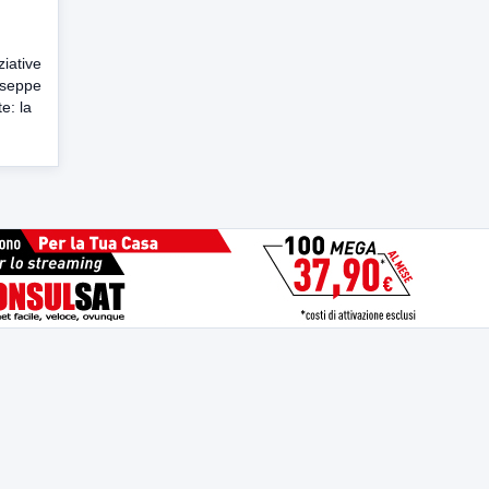
ziative
useppe
e: la