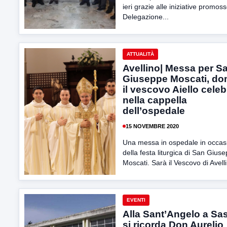
ieri grazie alle iniziative promoss
Delegazione...
ATTUALITÀ
Avellino| Messa per S
Giuseppe Moscati, do
il vescovo Aiello celeb
nella cappella
dell’ospedale
15 NOVEMBRE 2020
Una messa in ospedale in occas
della festa liturgica di San Gius
Moscati. Sarà il Vescovo di Avelli
EVENTI
Alla Sant’Angelo a Sa
si ricorda Don Aurelio