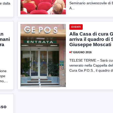
Seminario arcivescovile di
e dalla
A...
EVENTI
an
Alla Casa di cura 
mani
arriva il quadro di
ra
Giuseppe Moscati
7 GIUGNO 2016
TELESE TERME – Sarà cus
venerato nella Cappella del
Cura Ge.P.O.S., il quadro d
ione
eppe
no,...
sso