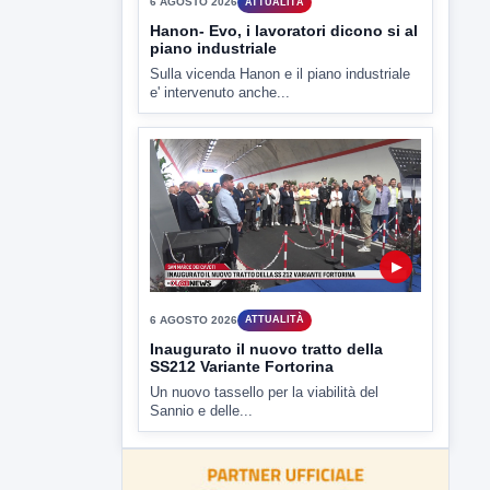
D'Ambrosio: continuiamo a lavorare
L'assessore comunale alla Cultura di
Mirabella Eclano, Raffaella Rita
D'Ambrosio,...
▶
6 AGOSTO 2026
ATTUALITÀ
Hanon- Evo, i lavoratori dicono si al
piano industriale
Sulla vicenda Hanon e il piano industriale
e' intervenuto anche...