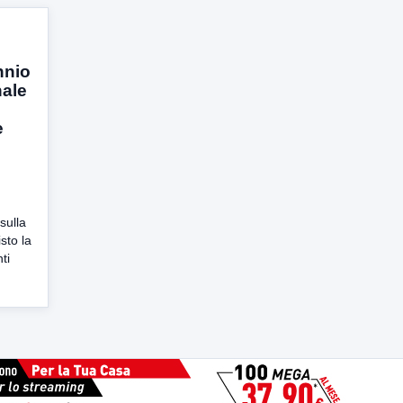
nnio
nale
e
sulla
sto la
ti