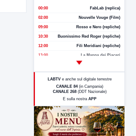
00:00
FabLab (replica)
02:00
Nouvelle Vouge (Film)
09:00
Rosso e Nero (repliche)
10:30
Buonissimo Red Roger (repliche)
12:00
Fili Meridiani (repliche)
13:00
La Mappa dei Piaceri
14:00
LabNews
17:00
LabNews (replica)
LABTV
e anche sul digitale terrestre
18:30
Di Faccia e di Profilo (repliche)
CANALE 84
(in Campania)
CANALE 268
(DDT Nazionale)
19:30
LabNews (Diretta)
E sulla nostra
APP
21:00
Free Sport
23:00
LabNews (replica)