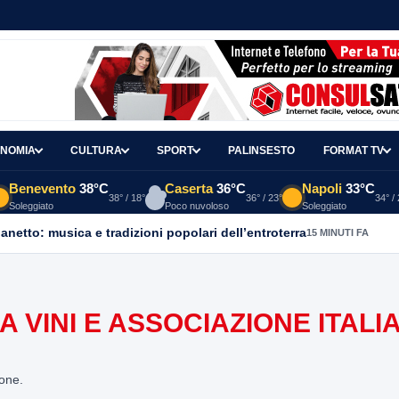
NOMIA
CULTURA
SPORT
PALINSESTO
FORMAT TV
Benevento
38°C
Caserta
36°C
Napoli
33°C
38° / 18°
36° / 23°
34° /
Soleggiato
Poco nuvoloso
Soleggiato
ganetto: musica e tradizioni popolari dell’entroterra
15 MINUTI FA
 VINI E ASSOCIAZIONE ITALI
ione.