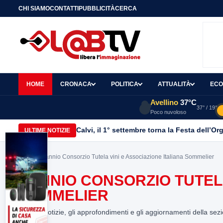
CHI SIAMO
CONTATTI
PUBBLICITÀ
CERCA
HOME
CRONACA
POLITICA
ATTUALITÀ
ECO
Avellino
37°C
37° / 19°
Poco nuvoloso
Calvi, il 1° settembre torna la Festa dell’Or
ULTIME NOTIZIE
Home
> Sannio Consorzio Tutela vini e Associazione Italiana Sommelier
SANNIO CONSORZIO TUTELA
SOMMELIER
Tutte le notizie, gli approfondimenti e gli aggiornamenti della sez