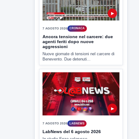
7 AGOSTO 2026
CRONACA
Ancora tensione nel carcere: due
agenti feriti dopo nuove
aggressioni
Nuove giornate di tensioni nel carcere di
Benevento. Due detenuti...
▶
7 AGOSTO 2026
LABNEWS
LabNews del 6 agosto 2026
In studio Enzo colarusso