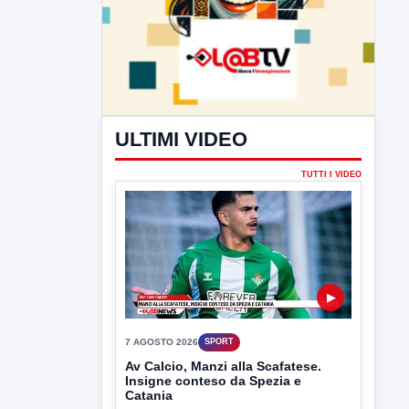
ULTIMI VIDEO
TUTTI I VIDEO
▶
7 AGOSTO 2026
SPORT
Av Calcio, Manzi alla Scafatese.
Insigne conteso da Spezia e
Catania
Avellino Calcio, per quanto riguarda il
terzino Simone Cinquegrano si...