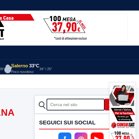
Salerno
33°C
 26°
34° / 25°
Poco nuvoloso
CERCA
Cerca
ANA
SEGUICI SUI SOCIAL
f
◎
▶