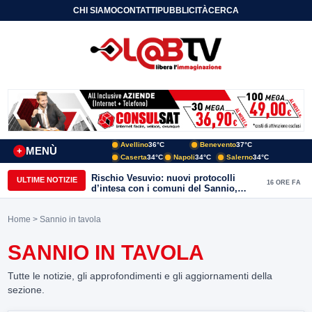
CHI SIAMO
CONTATTI
PUBBLICITÀ
CERCA
Avellino
36°C
Benevento
37°C
MENÙ
+
Caserta
34°C
Napoli
34°C
Salerno
34°C
Rischio Vesuvio: nuovi protocolli
ULTIME NOTIZIE
16 ORE FA
d’intesa con i comuni del Sannio,
firmato il protocollo con Arpaise
Home
> Sannio in tavola
SANNIO IN TAVOLA
Tutte le notizie, gli approfondimenti e gli aggiornamenti della
sezione.