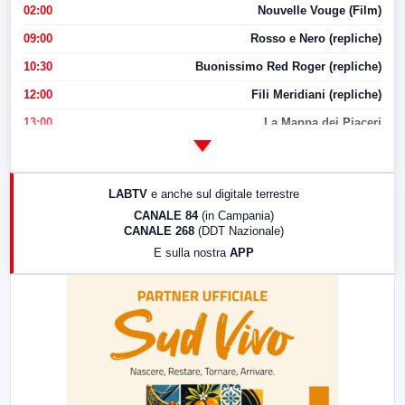
02:00
Nouvelle Vouge (Film)
09:00
Rosso e Nero (repliche)
10:30
Buonissimo Red Roger (repliche)
12:00
Fili Meridiani (repliche)
13:00
La Mappa dei Piaceri
14:00
LabNews
17:00
LabNews (replica)
LABTV
e anche sul digitale terrestre
18:30
Di Faccia e di Profilo (repliche)
CANALE 84
(in Campania)
CANALE 268
(DDT Nazionale)
19:30
LabNews (Diretta)
E sulla nostra
APP
21:00
Free Sport
23:00
LabNews (replica)