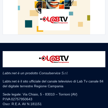
Labtv.net è un prodotto Consulservice S.r.l.
Labtv.net è il sito ufficiale del canale televisivo di Lab Tv canale 84
del digitale terrestre Regione Campania
Sede legale: Via Chiaio, 5 - 83010 – Torrioni (AV)
P.IVA 02757950643
Oscr. R.E.A. AV N.181151