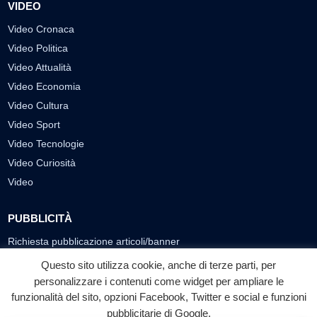
VIDEO
Video Cronaca
Video Politica
Video Attualità
Video Economia
Video Cultura
Video Sport
Video Tecnologie
Video Curiosità
Video
PUBBLICITÀ
Richiesta pubblicazione articoli/banner
Questo sito utilizza cookie, anche di terze parti, per
SEGUICI SUI SOCIAL
personalizzare i contenuti come widget per ampliare le
funzionalità del sito, opzioni Facebook, Twitter e social e funzioni
f
◎
▶
pubblicitarie di Google.