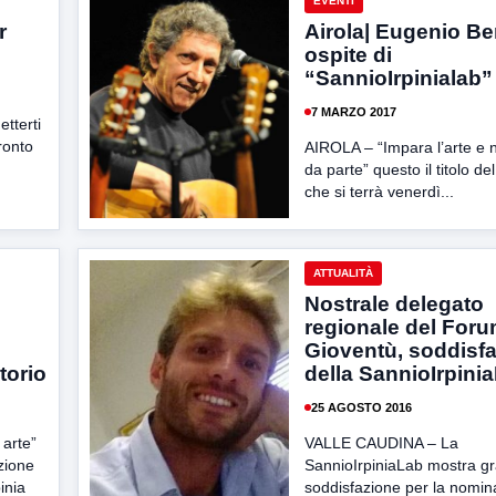
EVENTI
r
Airola| Eugenio B
ospite di
“SannioIrpinialab”
7 MARZO 2017
tterti
fronto
AIROLA – “Impara l’arte e n
da parte” questo il titolo de
che si terrà venerdì...
ATTUALITÀ
Nostrale delegato
regionale del Foru
Gioventù, soddisf
torio
della SannioIrpini
25 AGOSTO 2016
 arte”
VALLE CAUDINA – La
azione
SannioIrpiniaLab mostra g
inia
soddisfazione per la nomin