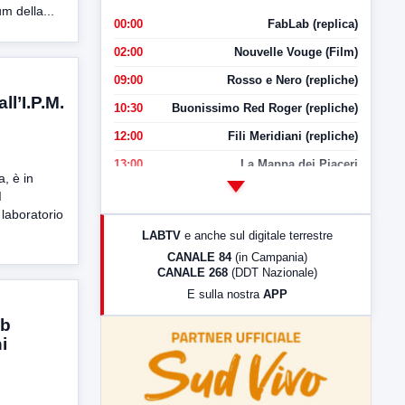
m della...
00:00
FabLab (replica)
02:00
Nouvelle Vouge (Film)
09:00
Rosso e Nero (repliche)
ll’I.P.M.
10:30
Buonissimo Red Roger (repliche)
12:00
Fili Meridiani (repliche)
13:00
La Mappa dei Piaceri
, è in
14:00
LabNews
I
aboratorio
17:00
LabNews (replica)
LABTV
e anche sul digitale terrestre
18:30
Di Faccia e di Profilo (repliche)
CANALE 84
(in Campania)
CANALE 268
(DDT Nazionale)
19:30
LabNews (Diretta)
E sulla nostra
APP
21:00
Free Sport
ab
23:00
LabNews (replica)
i