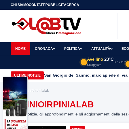
CHI SIAMO
CONTATTI
PUBBLICITÀ
CERCA
HOME
CRONACA
POLITICA
ATTUALITÀ
ECO
Avellino
23°C
38° / 20°
Soleggiato
San Giorgio del Sannio, marciapiede di via
ULTIME NOTIZIE
Home
> sannioirpinialab
SANNIOIRPINIALAB
Tutte le notizie, gli approfondimenti e gli aggiornamenti della sez