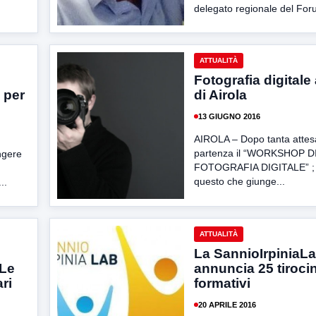
delegato regionale del Foru
ATTUALITÀ
Fotografia digitale a
 per
di Airola
13 GIUGNO 2016
AIROLA – Dopo tanta attesa
partenza il “WORKSHOP D
ngere
FOTOGRAFIA DIGITALE” ; l
questo che giunge...
..
ATTUALITÀ
La SannioIrpiniaL
“Le
annuncia 25 tirocin
ri
formativi
20 APRILE 2016