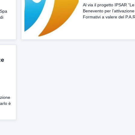
Al via il progetto IPSAR “Le
Benevento per l’attivazione 
 Spa
Formativi a valere del P.A.R
di
ce
azione
arlo è