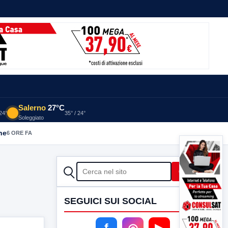
Salerno
27°C
 24°
35° / 24°
Soleggiato
he
6 ORE FA
CERCA
Cerca
SEGUICI SUI SOCIAL
f
◎
▶