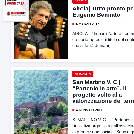
EVENTI
Airola| Tutto pronto pe
Eugenio Bennato
16 MARZO 2017
AIROLA – “Impara l’arte e non me
da parte” questo il titolo del con
che si terrà domani,...
ATTUALITÀ
San Martino V. C.|
“Partenio in arte”, il
progetto volto alla
valorizzazione del terri
14 GENNAIO 2017
S. MARTINO V. C. – “Partenio in
l’iniziativa organizza dall’associ
di promozione sociale “Sannioirp