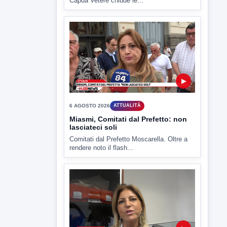
CV chiede rinvio a giudizio per 54
La Procura della Repubblica di Santa
Capua Vetere chiude le...
▶
6 AGOSTO 2026
ATTUALITÀ
Miasmi, Comitati dal Prefetto: non
lasciateci soli
Comitati dal Prefetto Moscarella. Oltre a
rendere noto il flash...