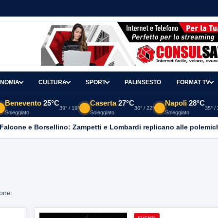
NOMIA
CULTURA
SPORT
PALINSESTO
FORMAT TV
Benevento
25°C
Caserta
27°C
Napoli
28°C
39° / 19°
36° / 22°
35° /
Soleggiato
Soleggiato
Soleggiato
 Falcone e Borsellino: Zampetti e Lombardi replicano alle polemic
ione.