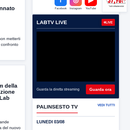
ennato
Facebook
Instagram
YouTube
LABTV LIVE
LIVE
on metterti
l confronto
m della
Guarda ora
Guarda la diretta streaming
azione
aLab
VEDI TUTTI
PALINSESTO TV
LUNEDI 03/08
rande
a del nuovo