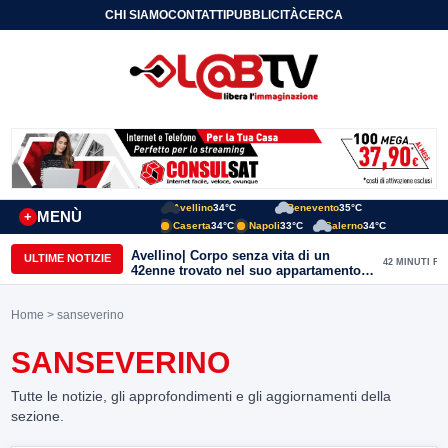
CHI SIAMO
CONTATTI
PUBBLICITÀ
CERCA
Avellino
34°C
Benevento
35°C
MENÙ
+
Caserta
34°C
Napoli
33°C
Salerno
34°C
Avellino| Corpo senza vita di un
ULTIME NOTIZIE
42 MINUTI FA
42enne trovato nel suo appartamento
in una pozza di sangue, giallo in viale
Italia: indagini in corso della Polizia
Home
> sanseverino
SANSEVERINO
Tutte le notizie, gli approfondimenti e gli aggiornamenti della
sezione.