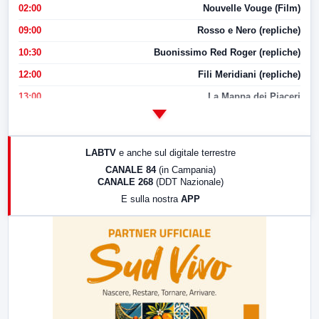
02:00
Nouvelle Vouge (Film)
09:00
Rosso e Nero (repliche)
10:30
Buonissimo Red Roger (repliche)
12:00
Fili Meridiani (repliche)
13:00
La Mappa dei Piaceri
14:00
LabNews
17:00
LabNews (replica)
LABTV
e anche sul digitale terrestre
18:30
Di Faccia e di Profilo (repliche)
CANALE 84
(in Campania)
CANALE 268
(DDT Nazionale)
19:30
LabNews (Diretta)
E sulla nostra
APP
21:00
Free Sport
23:00
LabNews (replica)