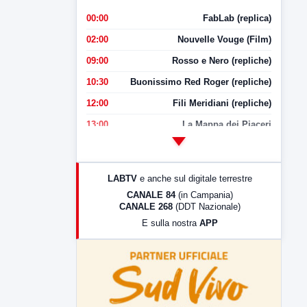
00:00
FabLab (replica)
02:00
Nouvelle Vouge (Film)
09:00
Rosso e Nero (repliche)
10:30
Buonissimo Red Roger (repliche)
12:00
Fili Meridiani (repliche)
13:00
La Mappa dei Piaceri
14:00
LabNews
17:00
LabNews (replica)
LABTV
e anche sul digitale terrestre
18:30
Di Faccia e di Profilo (repliche)
CANALE 84
(in Campania)
CANALE 268
(DDT Nazionale)
19:30
LabNews (Diretta)
E sulla nostra
APP
21:00
Free Sport
23:00
LabNews (replica)