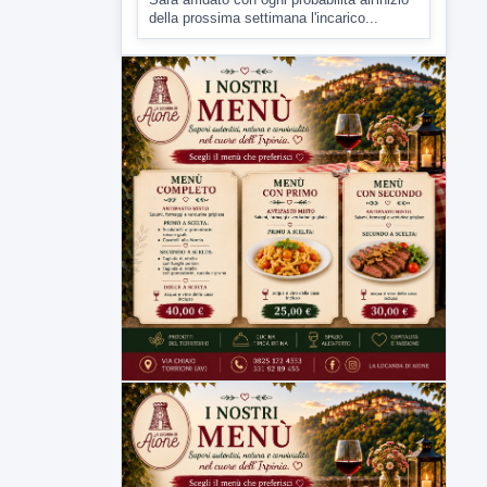
7 AGOSTO 2026
CRONACA
Malore o aggressione? Sarà
l'autopsia a chiarire il giallo di Villa
Adriana
Sarà affidato con ogni probabilità all'inizio
della prossima settimana l'incarico...