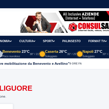
NOMIA
CULTURA
SPORT
PALINSESTO
FORMAT TV
Benevento
23°C
Caserta
26°C
Napoli
27°C
38° / 21°
35° / 25°
33° /
Poco nuvoloso
Soleggiato
Soleggiato
re mobilitazione da Benevento e Avellino”
8 ORE FA
 LIGUORE
ione.