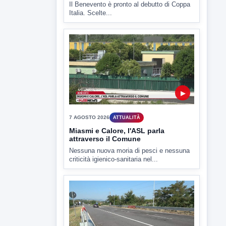
▶
7 AGOSTO 2026
SPORT BENEVENTO
Benevento Calcio: Le scelte di
Floro Flores per il debutto di Coppa
Italia
Il Benevento è pronto al debutto di Coppa
Italia. Scelte...
▶
7 AGOSTO 2026
ATTUALITÀ
Miasmi e Calore, l'ASL parla
attraverso il Comune
Nessuna nuova moria di pesci e nessuna
criticità igienico-sanitaria nel...