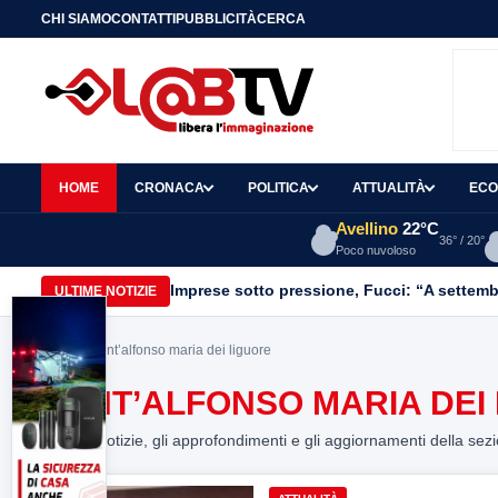
CHI SIAMO
CONTATTI
PUBBLICITÀ
CERCA
HOME
CRONACA
POLITICA
ATTUALITÀ
ECO
Avellino
22°C
36° / 20°
Poco nuvoloso
Imprese sotto pressione, Fucci: “A settemb
ULTIME NOTIZIE
Home
> sant’alfonso maria dei liguore
SANT’ALFONSO MARIA DEI
Tutte le notizie, gli approfondimenti e gli aggiornamenti della sez