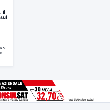
 Il
 sul
o si
ne