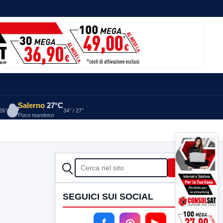
Salerno
27°C
 26°
34° / 27°
Poco nuvoloso
CERCA
Cerca
SEGUICI SUI SOCIAL
f
◎
▶