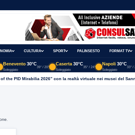
NOMIA
CULTURA
SPORT
PALINSESTO
FORMAT TV
Benevento
30°C
Caserta
30°C
Napoli
30°C
39° / 20°
35° / 24°
33° /
Soleggiato
Soleggiato
Soleggiato
 of the PID Mirabilia 2026” con la realtà virtuale nei musei del San
ione.