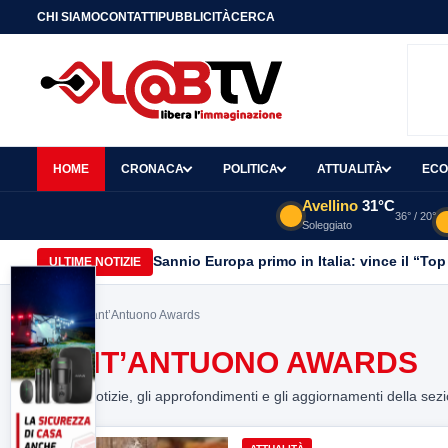
CHI SIAMO
CONTATTI
PUBBLICITÀ
CERCA
HOME
CRONACA
POLITICA
ATTUALITÀ
ECO
Avellino
31°C
36° / 20°
Soleggiato
Sannio Europa primo in Italia: vince il “Top
ULTIME NOTIZIE
Home
> Sant’Antuono Awards
SANT’ANTUONO AWARDS
Tutte le notizie, gli approfondimenti e gli aggiornamenti della sez