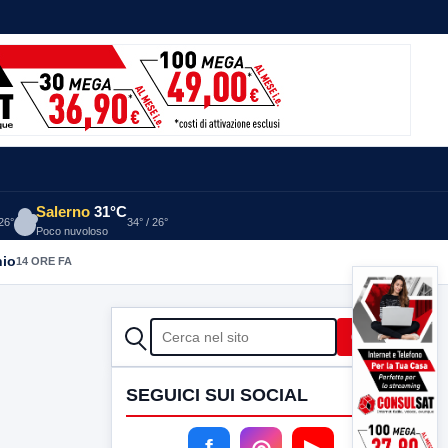
Salerno
31°C
 26°
34° / 26°
Poco nuvoloso
nio
14 ORE FA
CERCA
Cerca
SEGUICI SUI SOCIAL
f
◎
▶