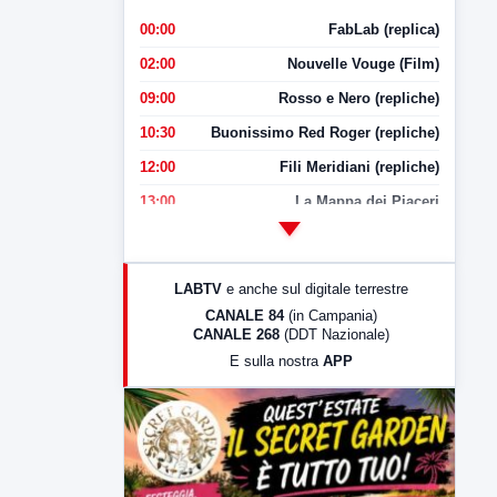
00:00
FabLab (replica)
02:00
Nouvelle Vouge (Film)
09:00
Rosso e Nero (repliche)
10:30
Buonissimo Red Roger (repliche)
12:00
Fili Meridiani (repliche)
13:00
La Mappa dei Piaceri
14:00
LabNews
17:00
LabNews (replica)
LABTV
e anche sul digitale terrestre
18:30
Di Faccia e di Profilo (repliche)
CANALE 84
(in Campania)
CANALE 268
(DDT Nazionale)
19:30
LabNews (Diretta)
E sulla nostra
APP
21:00
Free Sport
23:00
LabNews (replica)