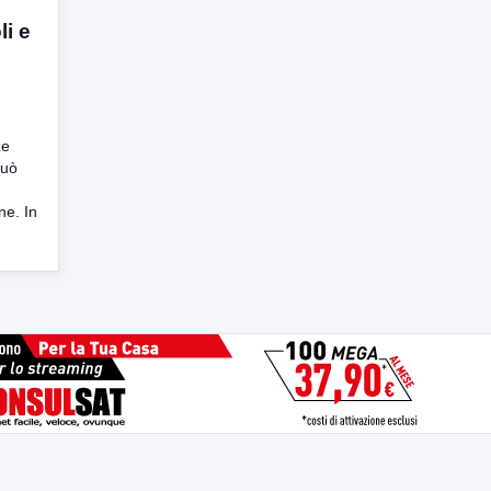
li e
ze
può
e. In