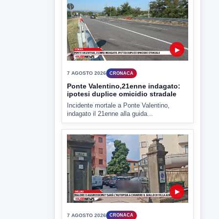
Miasmi e Calore, l'ASL parla
attraverso il Comune
Nessuna nuova moria di pesci e nessuna
criticità igienico-sanitaria nel...
▶
7 AGOSTO 2026
CRONACA
Ponte Valentino,21enne indagato:
ipotesi duplice omicidio stradale
Incidente mortale a Ponte Valentino,
indagato il 21enne alla guida...