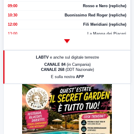
09:00
Rosso e Nero (repliche)
10:30
Buonissimo Red Roger (repliche)
12:00
Fili Meridiani (repliche)
13:00
La Mappa dei Piaceri
14:00
LabNews
17:00
LabNews (replica)
LABTV
e anche sul digitale terrestre
18:30
Di Faccia e di Profilo (repliche)
CANALE 84
(in Campania)
CANALE 268
(DDT Nazionale)
19:30
LabNews (Diretta)
E sulla nostra
APP
21:00
Free Sport
23:00
LabNews (replica)