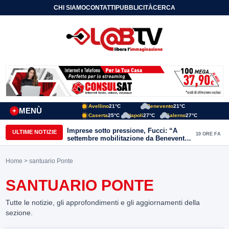
CHI SIAMO
CONTATTI
PUBBLICITÀ
CERCA
Avellino
21°C
Benevento
21°C
MENÙ
+
Caserta
25°C
Napoli
27°C
Salerno
27°C
Imprese sotto pressione, Fucci: “A
ULTIME NOTIZIE
10 ORE FA
settembre mobilitazione da Benevento
e Avellino”
Home
> santuario Ponte
SANTUARIO PONTE
Tutte le notizie, gli approfondimenti e gli aggiornamenti della
sezione.