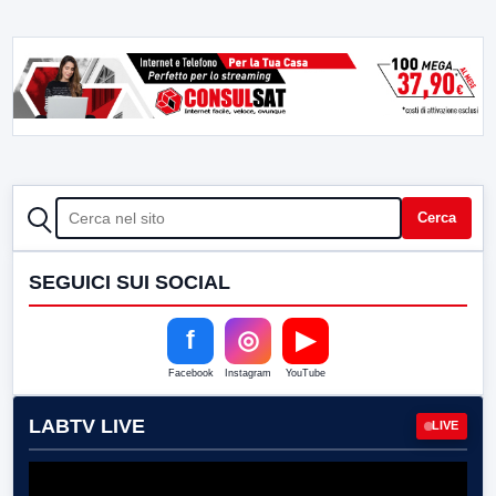
CERCA
Cerca
SEGUICI SUI SOCIAL
f
◎
▶
Facebook
Instagram
YouTube
LABTV LIVE
LIVE