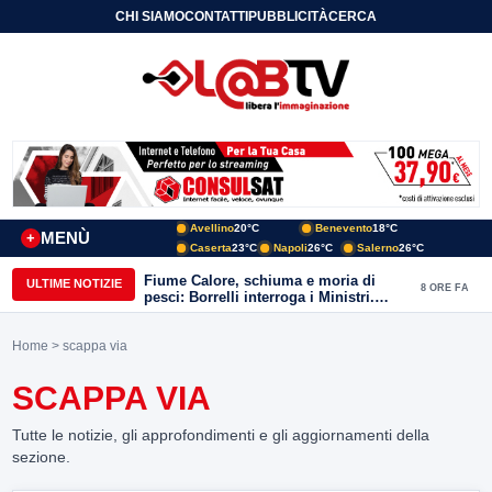
CHI SIAMO
CONTATTI
PUBBLICITÀ
CERCA
Avellino
20°C
Benevento
18°C
MENÙ
+
Caserta
23°C
Napoli
26°C
Salerno
26°C
Fiume Calore, schiuma e moria di
ULTIME NOTIZIE
8 ORE FA
pesci: Borrelli interroga i Ministri.
“Benevento paga l’assenza del
depuratore
Home
> scappa via
SCAPPA VIA
Tutte le notizie, gli approfondimenti e gli aggiornamenti della
sezione.