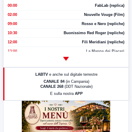
00:00
FabLab (replica)
02:00
Nouvelle Vouge (Film)
09:00
Rosso e Nero (repliche)
10:30
Buonissimo Red Roger (repliche)
12:00
Fili Meridiani (repliche)
13:00
La Mappa dei Piaceri
14:00
LabNews
17:00
LabNews (replica)
LABTV
e anche sul digitale terrestre
18:30
Di Faccia e di Profilo (repliche)
CANALE 84
(in Campania)
CANALE 268
(DDT Nazionale)
19:30
LabNews (Diretta)
E sulla nostra
APP
21:00
Free Sport
23:00
LabNews (replica)