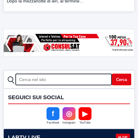
Dopo la mezzanotte di ieri, al termine...
CERCA
Cerca
SEGUICI SUI SOCIAL
f
◎
▶
Facebook
Instagram
YouTube
LABTV LIVE
LIVE