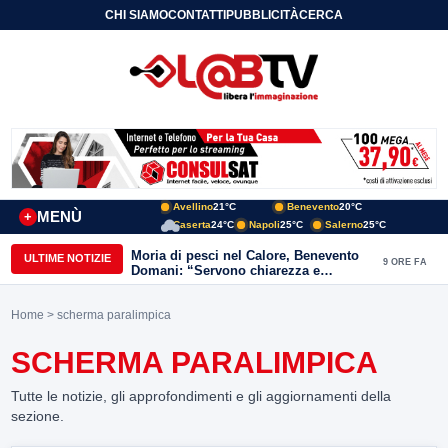
CHI SIAMO
CONTATTI
PUBBLICITÀ
CERCA
Avellino
21°C
Benevento
20°C
MENÙ
+
Caserta
24°C
Napoli
25°C
Salerno
25°C
Moria di pesci nel Calore, Benevento
ULTIME NOTIZIE
9 ORE FA
Domani: “Servono chiarezza e
approfondimenti sulla gestione
ambientale”
Home
> scherma paralimpica
SCHERMA PARALIMPICA
Tutte le notizie, gli approfondimenti e gli aggiornamenti della
sezione.