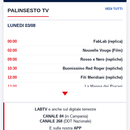
VEDI TUTTI
PALINSESTO TV
LUNEDI 03/08
00:00
FabLab (replica)
02:00
Nouvelle Vouge (Film)
09:00
Rosso e Nero (repliche)
10:30
Buonissimo Red Roger (repliche)
12:00
Fili Meridiani (repliche)
13:00
La Mappa dei Piaceri
14:00
LabNews
17:00
LabNews (replica)
LABTV
e anche sul digitale terrestre
18:30
Di Faccia e di Profilo (repliche)
CANALE 84
(in Campania)
CANALE 268
(DDT Nazionale)
19:30
LabNews (Diretta)
E sulla nostra
APP