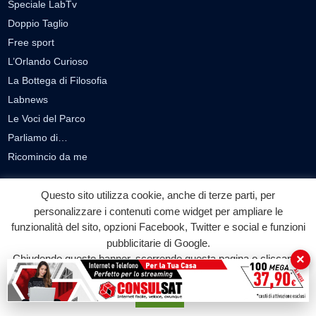
Speciale LabTv
Doppio Taglio
Free sport
L’Orlando Curioso
La Bottega di Filosofia
Labnews
Le Voci del Parco
Parliamo di…
Ricomincio da me
SEZIONI
Questo sito utilizza cookie, anche di terze parti, per
personalizzare i contenuti come widget per ampliare le
Cronaca
funzionalità del sito, opzioni Facebook, Twitter e social e funzioni
Politica
pubblicitarie di Google.
Attualità
×
Chiudendo questo banner, scorrendo questa pagina o cliccando
Cultura
su qualunque suo elemento acconsenti all'uso dei cookie.
Economia
Accetta
Sport