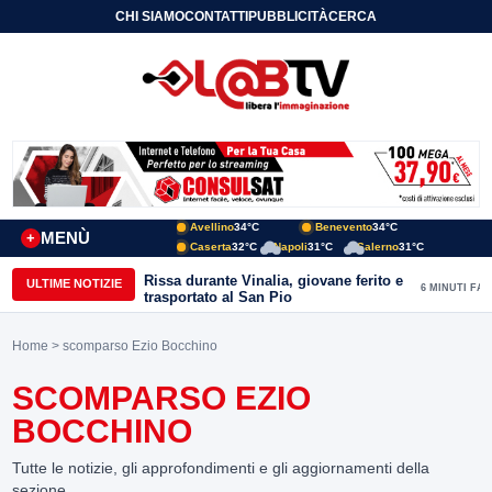
CHI SIAMO
CONTATTI
PUBBLICITÀ
CERCA
Avellino
34°C
Benevento
34°C
MENÙ
+
Caserta
32°C
Napoli
31°C
Salerno
31°C
Rissa durante Vinalia, giovane ferito e
ULTIME NOTIZIE
6 MINUTI FA
trasportato al San Pio
Home
> scomparso Ezio Bocchino
SCOMPARSO EZIO
BOCCHINO
Tutte le notizie, gli approfondimenti e gli aggiornamenti della
sezione.