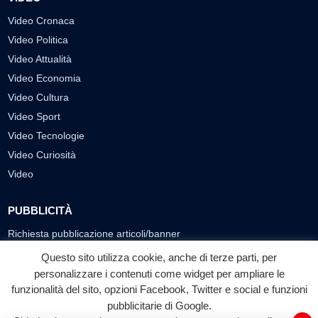
Video Cronaca
Video Politica
Video Attualità
Video Economia
Video Cultura
Video Sport
Video Tecnologie
Video Curiosità
Video
PUBBLICITÀ
Richiesta pubblicazione articoli/banner
Questo sito utilizza cookie, anche di terze parti, per
SEGUICI SUI SOCIAL
personalizzare i contenuti come widget per ampliare le
funzionalità del sito, opzioni Facebook, Twitter e social e funzioni
f
◎
▶
pubblicitarie di Google.
Facebook
Instagram
YouTube