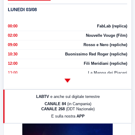
LUNEDI 03/08
00:00
FabLab (replica)
02:00
Nouvelle Vouge (Film)
09:00
Rosso e Nero (repliche)
10:30
Buonissimo Red Roger (repliche)
12:00
Fili Meridiani (repliche)
13:00
La Mappa dei Piaceri
14:00
LabNews
17:00
LabNews (replica)
LABTV
e anche sul digitale terrestre
18:30
Di Faccia e di Profilo (repliche)
CANALE 84
(in Campania)
CANALE 268
(DDT Nazionale)
19:30
LabNews (Diretta)
E sulla nostra
APP
21:00
Free Sport
23:00
LabNews (replica)