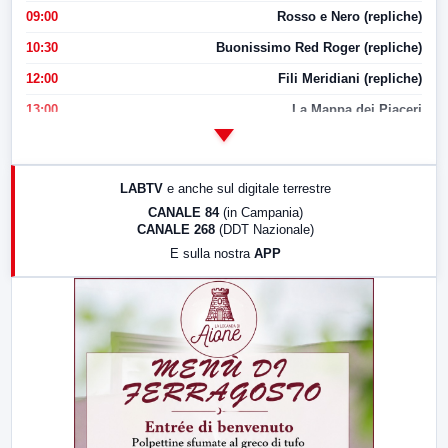
09:00
Rosso e Nero (repliche)
10:30
Buonissimo Red Roger (repliche)
12:00
Fili Meridiani (repliche)
13:00
La Mappa dei Piaceri
14:00
LabNews
17:00
LabNews (replica)
LABTV
e anche sul digitale terrestre
18:30
Di Faccia e di Profilo (repliche)
CANALE 84
(in Campania)
CANALE 268
(DDT Nazionale)
19:30
LabNews (Diretta)
E sulla nostra
APP
21:00
Free Sport
23:00
LabNews (replica)