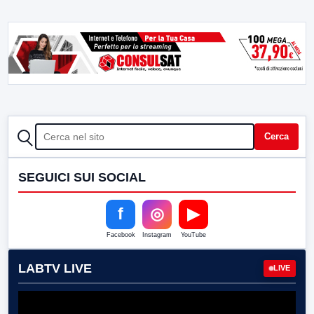
CERCA
Cerca
SEGUICI SUI SOCIAL
f
◎
▶
Facebook
Instagram
YouTube
LABTV LIVE
LIVE