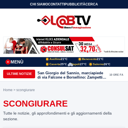
CHI SIAMO
CONTATTI
PUBBLICITÀ
CERCA
Avellino
21°C
Benevento
21°C
MENÙ
+
Caserta
25°C
Napoli
27°C
Salerno
26°C
San Giorgio del Sannio, marciapiede
ULTIME NOTIZIE
10 ORE FA
di via Falcone e Borsellino: Zampetti e
Lombardi replicano alle polemiche
Home
> scongiurare
SCONGIURARE
Tutte le notizie, gli approfondimenti e gli aggiornamenti della
sezione.