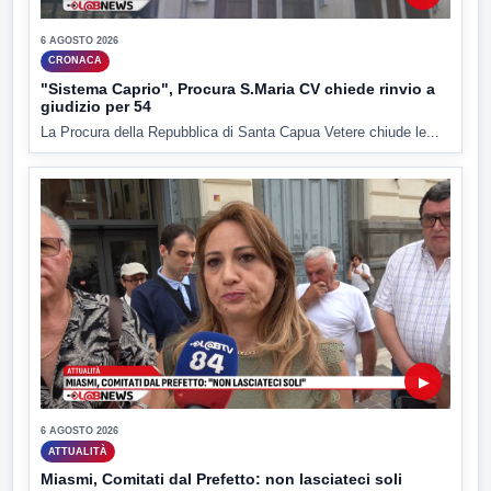
6 AGOSTO 2026
CRONACA
"Sistema Caprio", Procura S.Maria CV chiede rinvio a
giudizio per 54
La Procura della Repubblica di Santa Capua Vetere chiude le...
▶
6 AGOSTO 2026
ATTUALITÀ
Miasmi, Comitati dal Prefetto: non lasciateci soli