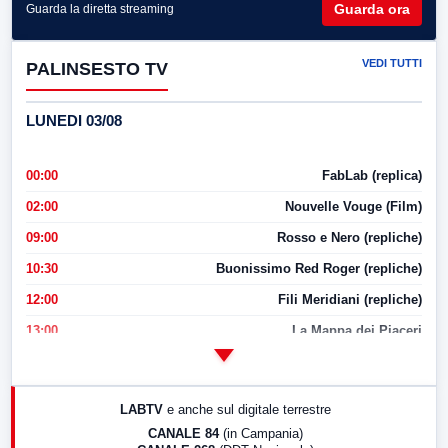
Guarda ora
Guarda la diretta streaming
VEDI TUTTI
PALINSESTO TV
LUNEDI 03/08
00:00
FabLab (replica)
02:00
Nouvelle Vouge (Film)
09:00
Rosso e Nero (repliche)
10:30
Buonissimo Red Roger (repliche)
12:00
Fili Meridiani (repliche)
13:00
La Mappa dei Piaceri
14:00
LabNews
17:00
LabNews (replica)
LABTV
e anche sul digitale terrestre
18:30
Di Faccia e di Profilo (repliche)
CANALE 84
(in Campania)