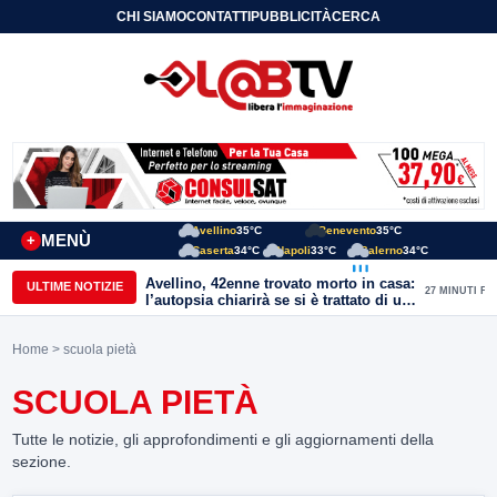
CHI SIAMO
CONTATTI
PUBBLICITÀ
CERCA
Avellino
35°C
Benevento
35°C
MENÙ
+
Caserta
34°C
Napoli
33°C
Salerno
34°C
Avellino, 42enne trovato morto in casa:
ULTIME NOTIZIE
27 MINUTI FA
l’autopsia chiarirà se si è trattato di un
malore o di un’aggressione
Home
> scuola pietà
SCUOLA PIETÀ
Tutte le notizie, gli approfondimenti e gli aggiornamenti della
sezione.