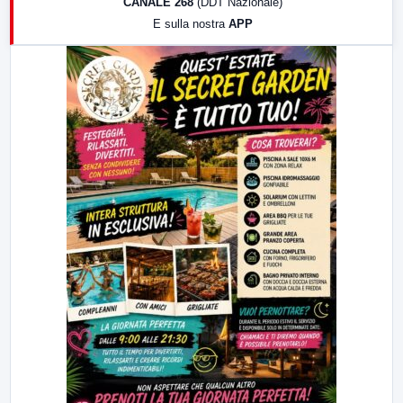
CANALE 268
(DDT Nazionale)
19:30
LabNews (Diretta)
E sulla nostra
APP
21:00
Free Sport
23:00
LabNews (replica)