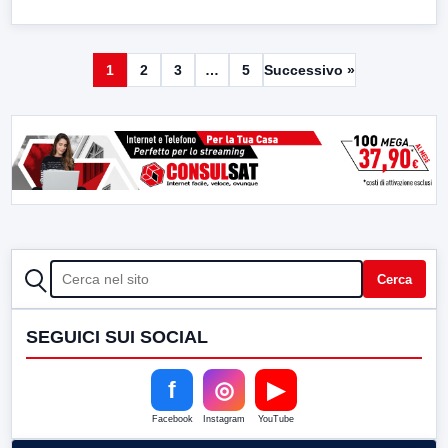
1
2
3
…
5
Successivo »
CERCA
Cerca
SEGUICI SUI SOCIAL
f
◎
▶
Facebook
Instagram
YouTube