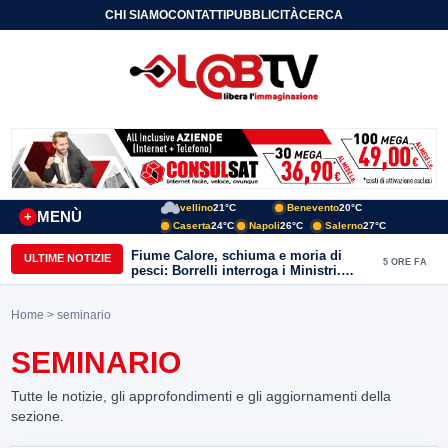
CHI SIAMO
CONTATTI
PUBBLICITÀ
CERCA
Avellino
21°C
Benevento
20°C
MENÙ
+
Caserta
24°C
Napoli
26°C
Salerno
27°C
Fiume Calore, schiuma e moria di
ULTIME NOTIZIE
5 ORE FA
pesci: Borrelli interroga i Ministri.
“Benevento paga l’assenza del
depuratore
Home
> seminario
SEMINARIO
Tutte le notizie, gli approfondimenti e gli aggiornamenti della
sezione.