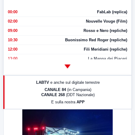
00:00
FabLab (replica)
02:00
Nouvelle Vouge (Film)
09:00
Rosso e Nero (repliche)
10:30
Buonissimo Red Roger (repliche)
12:00
Fili Meridiani (repliche)
13:00
La Mappa dei Piaceri
14:00
LabNews
17:00
LabNews (replica)
LABTV
e anche sul digitale terrestre
18:30
Di Faccia e di Profilo (repliche)
CANALE 84
(in Campania)
CANALE 268
(DDT Nazionale)
19:30
LabNews (Diretta)
E sulla nostra
APP
21:00
Free Sport
23:00
LabNews (replica)