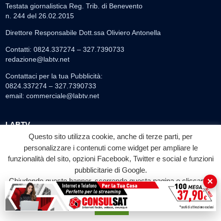
Testata giornalistica Reg. Trib. di Benevento
n. 244 del 26.02.2015
Direttore Responsabile Dott.ssa Oliviero Antonella
Contatti: 0824.337274 – 327.7390733
redazione@labtv.net
Contattaci per la tua Pubblicità:
0824.337274 – 327.7390733
email:
commerciale@labtv.net
LABTV
Questo sito utilizza cookie, anche di terze parti, per
Palinsesto
personalizzare i contenuti come widget per ampliare le
Privacy Policy
funzionalità del sito, opzioni Facebook, Twitter e social e funzioni
Programmi TV
pubblicitarie di Google.
×
Speciale LabTv
Chiudendo questo banner, scorrendo questa pagina o cliccando
su qualunque suo elemento acconsenti all'uso dei cookie.
Doppio Taglio
Free sport
Accetta
L’Orlando Curioso