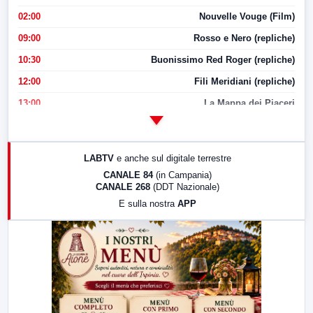
02:00
Nouvelle Vouge (Film)
09:00
Rosso e Nero (repliche)
10:30
Buonissimo Red Roger (repliche)
12:00
Fili Meridiani (repliche)
13:00
La Mappa dei Piaceri
14:00
LabNews
17:00
LabNews (replica)
LABTV
e anche sul digitale terrestre
18:30
Di Faccia e di Profilo (repliche)
CANALE 84
(in Campania)
CANALE 268
(DDT Nazionale)
19:30
LabNews (Diretta)
E sulla nostra
APP
21:00
Free Sport
23:00
LabNews (replica)