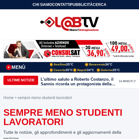
CHI SIAMO
CONTATTI
PUBBLICITÀ
CERCA
Avellino
35°C
Benevento
36°C
MENÙ
+
Caserta
35°C
Napoli
34°C
Salerno
35°C
L’ultimo saluto a Roberto Costanzo, il
ULTIME NOTIZIE
14 MINUTI FA
Sannio ricorda un protagonista della
politica e delle aree interne
Home
> sempre meno studenti lavoratori
SEMPRE MENO STUDENTI
LAVORATORI
Tutte le notizie, gli approfondimenti e gli aggiornamenti della
sezione.