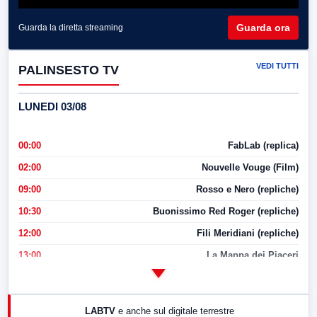
Guarda ora
Guarda la diretta streaming
VEDI TUTTI
PALINSESTO TV
LUNEDI 03/08
00:00
FabLab (replica)
02:00
Nouvelle Vouge (Film)
09:00
Rosso e Nero (repliche)
10:30
Buonissimo Red Roger (repliche)
12:00
Fili Meridiani (repliche)
13:00
La Mappa dei Piaceri
14:00
LabNews
17:00
LabNews (replica)
LABTV
e anche sul digitale terrestre