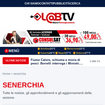
CHI SIAMO
CONTATTI
PUBBLICITÀ
CERCA
Avellino
23°C
Benevento
22°C
MENÙ
+
Caserta
26°C
Napoli
27°C
Salerno
27°C
Fiume Calore, schiuma e moria di
ULTIME NOTIZIE
3 ORE FA
pesci: Borrelli interroga i Ministri.
“Benevento paga l’assenza del
depuratore
Home
> senerchia
SENERCHIA
Tutte le notizie, gli approfondimenti e gli aggiornamenti della
sezione.