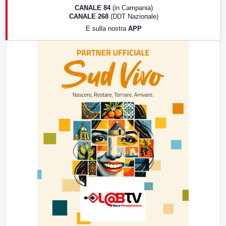
18:30
Di Faccia e di Profilo (repliche)
CANALE 84
(in Campania)
CANALE 268
(DDT Nazionale)
19:30
LabNews (Diretta)
E sulla nostra
APP
21:00
Free Sport
23:00
LabNews (replica)