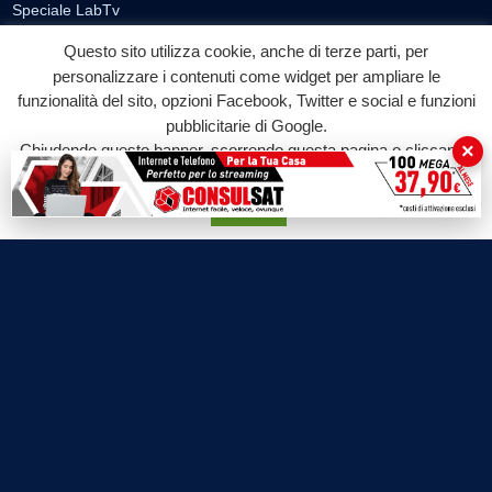
Speciale LabTv
Doppio Taglio
Questo sito utilizza cookie, anche di terze parti, per
Free sport
personalizzare i contenuti come widget per ampliare le
L’Orlando Curioso
funzionalità del sito, opzioni Facebook, Twitter e social e funzioni
pubblicitarie di Google.
La Bottega di Filosofia
×
Chiudendo questo banner, scorrendo questa pagina o cliccando
Labnews
su qualunque suo elemento acconsenti all'uso dei cookie.
Le Voci del Parco
Accetta
Parliamo di…
Ricomincio da me
SEZIONI
Cronaca
Politica
Attualità
Cultura
Economia
Sport