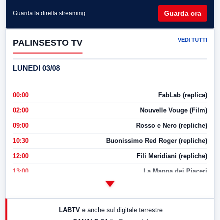
Guarda ora
Guarda la diretta streaming
VEDI TUTTI
PALINSESTO TV
LUNEDI 03/08
00:00
FabLab (replica)
02:00
Nouvelle Vouge (Film)
09:00
Rosso e Nero (repliche)
10:30
Buonissimo Red Roger (repliche)
12:00
Fili Meridiani (repliche)
13:00
La Mappa dei Piaceri
14:00
LabNews
17:00
LabNews (replica)
LABTV
e anche sul digitale terrestre
18:30
Di Faccia e di Profilo (repliche)