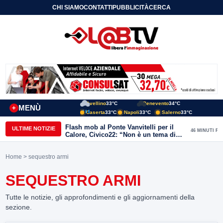
CHI SIAMO
CONTATTI
PUBBLICITÀ
CERCA
Avellino
33°C
Benevento
34°C
MENÙ
+
Caserta
33°C
Napoli
33°C
Salerno
33°C
Flash mob al Ponte Vanvitelli per il
ULTIME NOTIZIE
46 MINUTI FA
Calore, Civico22: “Non è un tema di
quartiere, riguarda tutta Benevento”
Home
> sequestro armi
SEQUESTRO ARMI
Tutte le notizie, gli approfondimenti e gli aggiornamenti della
sezione.