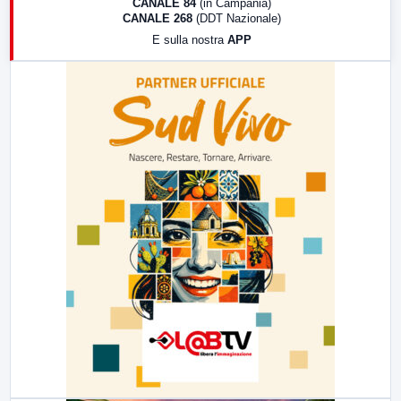
CANALE 84
(in Campania)
CANALE 268
(DDT Nazionale)
19:30
LabNews (Diretta)
E sulla nostra
APP
21:00
Free Sport
23:00
LabNews (replica)