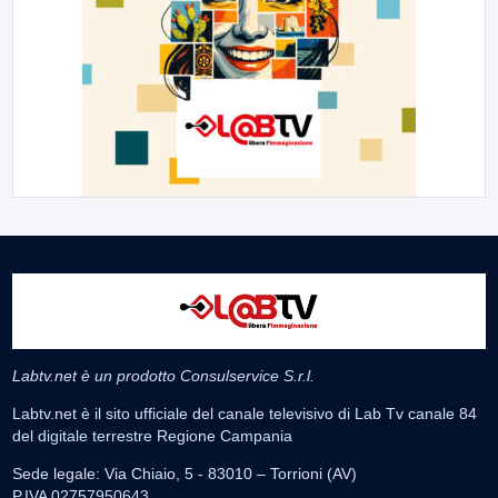
Labtv.net è un prodotto Consulservice S.r.l.
Labtv.net è il sito ufficiale del canale televisivo di Lab Tv canale 84
del digitale terrestre Regione Campania
Sede legale: Via Chiaio, 5 - 83010 – Torrioni (AV)
P.IVA 02757950643