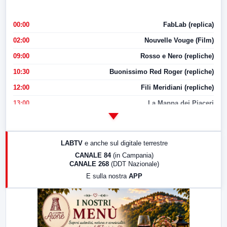
00:00
FabLab (replica)
02:00
Nouvelle Vouge (Film)
09:00
Rosso e Nero (repliche)
10:30
Buonissimo Red Roger (repliche)
12:00
Fili Meridiani (repliche)
13:00
La Mappa dei Piaceri
14:00
LabNews
17:00
LabNews (replica)
LABTV
e anche sul digitale terrestre
18:30
Di Faccia e di Profilo (repliche)
CANALE 84
(in Campania)
CANALE 268
(DDT Nazionale)
19:30
LabNews (Diretta)
E sulla nostra
APP
21:00
Free Sport
23:00
LabNews (replica)