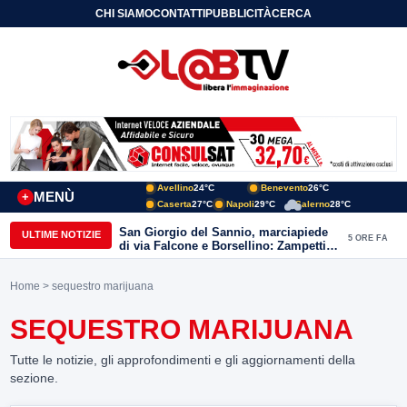
CHI SIAMO
CONTATTI
PUBBLICITÀ
CERCA
Avellino
24°C
Benevento
26°C
MENÙ
+
Caserta
27°C
Napoli
29°C
Salerno
28°C
San Giorgio del Sannio, marciapiede
ULTIME NOTIZIE
5 ORE FA
di via Falcone e Borsellino: Zampetti e
Lombardi replicano alle polemiche
Home
> sequestro marijuana
SEQUESTRO MARIJUANA
Tutte le notizie, gli approfondimenti e gli aggiornamenti della
sezione.