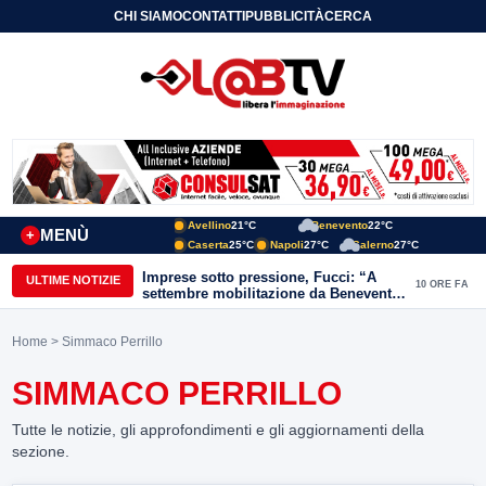
CHI SIAMO
CONTATTI
PUBBLICITÀ
CERCA
Avellino
21°C
Benevento
22°C
MENÙ
+
Caserta
25°C
Napoli
27°C
Salerno
27°C
Imprese sotto pressione, Fucci: “A
ULTIME NOTIZIE
10 ORE FA
settembre mobilitazione da Benevento
e Avellino”
Home
> Simmaco Perrillo
SIMMACO PERRILLO
Tutte le notizie, gli approfondimenti e gli aggiornamenti della
sezione.