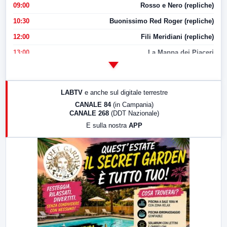
09:00
Rosso e Nero (repliche)
10:30
Buonissimo Red Roger (repliche)
12:00
Fili Meridiani (repliche)
13:00
La Mappa dei Piaceri
14:00
LabNews
17:00
LabNews (replica)
LABTV
e anche sul digitale terrestre
18:30
Di Faccia e di Profilo (repliche)
CANALE 84
(in Campania)
CANALE 268
(DDT Nazionale)
19:30
LabNews (Diretta)
E sulla nostra
APP
21:00
Free Sport
23:00
LabNews (replica)