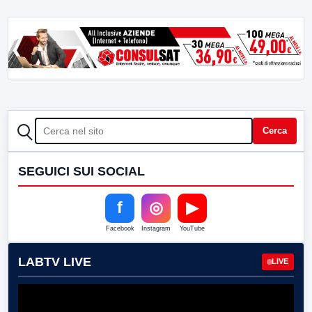
CERCA
Cerca
SEGUICI SUI SOCIAL
f
◎
▶
Facebook
Instagram
YouTube
LABTV LIVE
LIVE