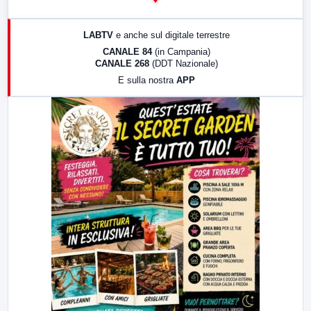
14:00
LabNews
17:00
LabNews (replica)
LABTV
e anche sul digitale terrestre
18:30
Di Faccia e di Profilo (repliche)
CANALE 84
(in Campania)
CANALE 268
(DDT Nazionale)
19:30
LabNews (Diretta)
E sulla nostra
APP
21:00
Free Sport
23:00
LabNews (replica)