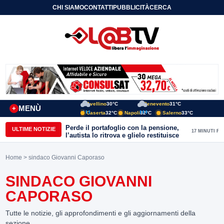
CHI SIAMO
CONTATTI
PUBBLICITÀ
CERCA
Avellino
30°C
Benevento
31°C
MENÙ
+
Caserta
32°C
Napoli
32°C
Salerno
33°C
Perde il portafoglio con la pensione,
ULTIME NOTIZIE
17 MINUTI FA
l’autista lo ritrova e glielo restituisce
Home
> sindaco Giovanni Caporaso
SINDACO GIOVANNI
CAPORASO
Tutte le notizie, gli approfondimenti e gli aggiornamenti della
sezione.