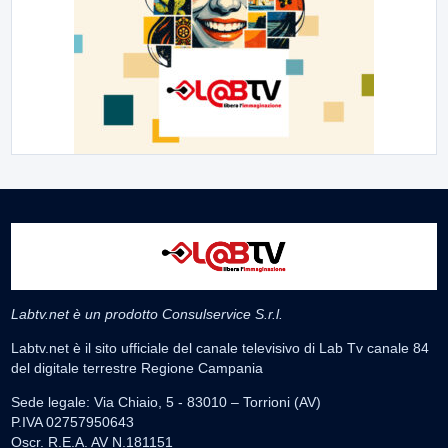
Labtv.net è un prodotto Consulservice S.r.l.
Labtv.net è il sito ufficiale del canale televisivo di Lab Tv canale 84
del digitale terrestre Regione Campania
Sede legale: Via Chiaio, 5 - 83010 – Torrioni (AV)
P.IVA 02757950643
Oscr. R.E.A. AV N.181151