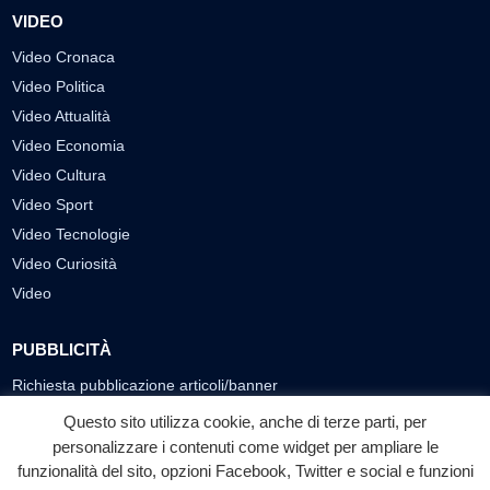
VIDEO
Video Cronaca
Video Politica
Video Attualità
Video Economia
Video Cultura
Video Sport
Video Tecnologie
Video Curiosità
Video
PUBBLICITÀ
Richiesta pubblicazione articoli/banner
Questo sito utilizza cookie, anche di terze parti, per
SEGUICI SUI SOCIAL
personalizzare i contenuti come widget per ampliare le
funzionalità del sito, opzioni Facebook, Twitter e social e funzioni
f
◎
▶