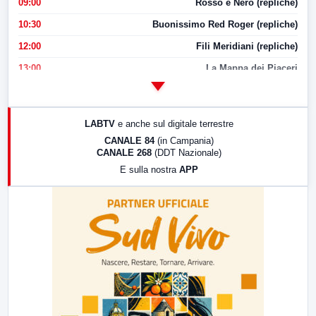
09:00
Rosso e Nero (repliche)
10:30
Buonissimo Red Roger (repliche)
12:00
Fili Meridiani (repliche)
13:00
La Mappa dei Piaceri
14:00
LabNews
17:00
LabNews (replica)
LABTV
e anche sul digitale terrestre
18:30
Di Faccia e di Profilo (repliche)
CANALE 84
(in Campania)
CANALE 268
(DDT Nazionale)
19:30
LabNews (Diretta)
E sulla nostra
APP
21:00
Free Sport
23:00
LabNews (replica)