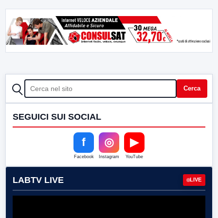
CERCA
Cerca
SEGUICI SUI SOCIAL
f
◎
▶
Facebook
Instagram
YouTube
LABTV LIVE
LIVE