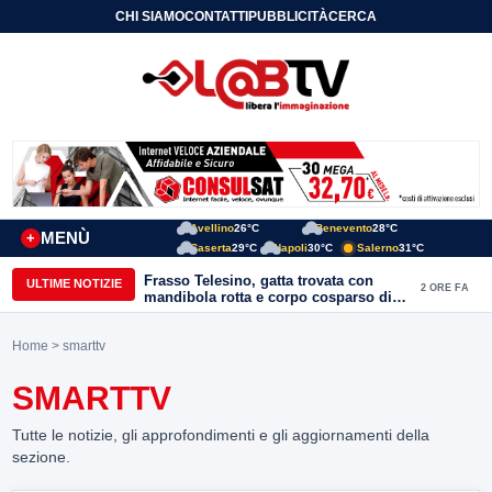
CHI SIAMO
CONTATTI
PUBBLICITÀ
CERCA
Avellino
26°C
Benevento
28°C
MENÙ
+
Caserta
29°C
Napoli
30°C
Salerno
31°C
Frasso Telesino, gatta trovata con
ULTIME NOTIZIE
2 ORE FA
mandibola rotta e corpo cosparso di
colla: “Atto di inaudita crudeltà”
Home
> smarttv
SMARTTV
Tutte le notizie, gli approfondimenti e gli aggiornamenti della
sezione.