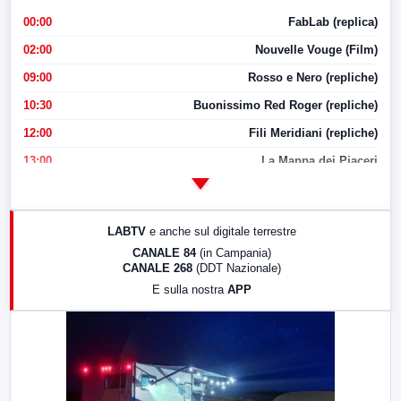
00:00
FabLab (replica)
02:00
Nouvelle Vouge (Film)
09:00
Rosso e Nero (repliche)
10:30
Buonissimo Red Roger (repliche)
12:00
Fili Meridiani (repliche)
13:00
La Mappa dei Piaceri
14:00
LabNews
17:00
LabNews (replica)
LABTV
e anche sul digitale terrestre
18:30
Di Faccia e di Profilo (repliche)
CANALE 84
(in Campania)
CANALE 268
(DDT Nazionale)
19:30
LabNews (Diretta)
E sulla nostra
APP
21:00
Free Sport
23:00
LabNews (replica)