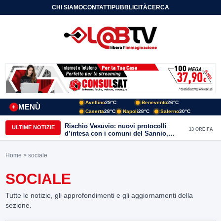
CHI SIAMO
CONTATTI
PUBBLICITÀ
CERCA
Avellino
29°C
Benevento
26°C
MENÙ
+
Caserta
28°C
Napoli
28°C
Salerno
30°C
Rischio Vesuvio: nuovi protocolli
ULTIME NOTIZIE
13 ORE FA
d’intesa con i comuni del Sannio,
firmato il protocollo con Arpaise
Home
> sociale
SOCIALE
Tutte le notizie, gli approfondimenti e gli aggiornamenti della
sezione.