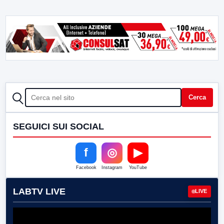
CERCA
Cerca
SEGUICI SUI SOCIAL
f
◎
▶
Facebook
Instagram
YouTube
LABTV LIVE
LIVE