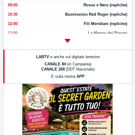
09:00
Rosso e Nero (repliche)
10:30
Buonissimo Red Roger (repliche)
12:00
Fili Meridiani (repliche)
13:00
La Mappa dei Piaceri
14:00
LabNews
17:00
LabNews (replica)
LABTV
e anche sul digitale terrestre
18:30
Di Faccia e di Profilo (repliche)
CANALE 84
(in Campania)
CANALE 268
(DDT Nazionale)
19:30
LabNews (Diretta)
E sulla nostra
APP
21:00
Free Sport
23:00
LabNews (replica)