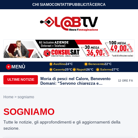
CHI SIAMO
CONTATTI
PUBBLICITÀ
CERCA
Avellino
24°C
Benevento
22°C
MENÙ
+
Caserta
25°C
Napoli
26°C
Salerno
27°C
Moria di pesci nel Calore, Benevento
ULTIME NOTIZIE
12 ORE FA
Domani: “Servono chiarezza e
approfondimenti sulla gestione
ambientale”
Home
> sogniamo
SOGNIAMO
Tutte le notizie, gli approfondimenti e gli aggiornamenti della
sezione.