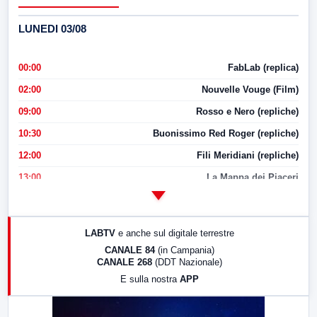
LUNEDI 03/08
00:00
FabLab (replica)
02:00
Nouvelle Vouge (Film)
09:00
Rosso e Nero (repliche)
10:30
Buonissimo Red Roger (repliche)
12:00
Fili Meridiani (repliche)
13:00
La Mappa dei Piaceri
14:00
LabNews
17:00
LabNews (replica)
LABTV
e anche sul digitale terrestre
18:30
Di Faccia e di Profilo (repliche)
CANALE 84
(in Campania)
CANALE 268
(DDT Nazionale)
19:30
LabNews (Diretta)
E sulla nostra
APP
21:00
Free Sport
23:00
LabNews (replica)