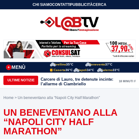
CHI SIAMO
CONTATTI
PUBBLICITÀ
CERCA
Avellino
35°C
Benevento
37°C
MENÙ
+
Caserta
36°C
Napoli
34°C
Salerno
33°C
Carcere di Lauro, tre detenute incinte:
ULTIME NOTIZIE
18 MINUTI FA
l’allarme di Ciambriello
Home
> Un beneventano alla “Napoli City Half Marathon”
UN BENEVENTANO ALLA
“NAPOLI CITY HALF
MARATHON”