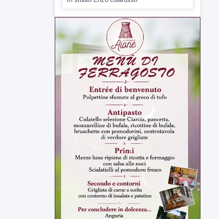
▶
7 AGOSTO 2026
LABNEWS
LabNews del 6 agosto 2026
In studio Enzo colarusso