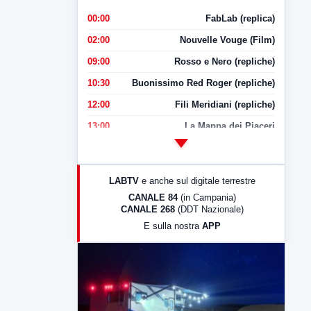
00:00
FabLab (replica)
02:00
Nouvelle Vouge (Film)
09:00
Rosso e Nero (repliche)
10:30
Buonissimo Red Roger (repliche)
12:00
Fili Meridiani (repliche)
13:00
La Mappa dei Piaceri
14:00
LabNews
17:00
LabNews (replica)
LABTV
e anche sul digitale terrestre
18:30
Di Faccia e di Profilo (repliche)
CANALE 84
(in Campania)
CANALE 268
(DDT Nazionale)
19:30
LabNews (Diretta)
E sulla nostra
APP
21:00
Free Sport
23:00
LabNews (replica)