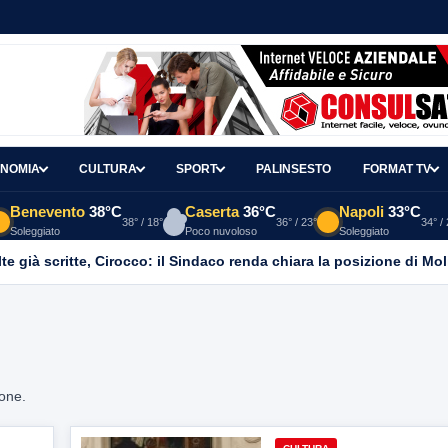
NOMIA
CULTURA
SPORT
PALINSESTO
FORMAT TV
Benevento
38°C
Caserta
36°C
Napoli
33°C
38° / 18°
36° / 23°
34° /
Soleggiato
Poco nuvoloso
Soleggiato
e già scritte, Cirocco: il Sindaco renda chiara la posizione di Mol
ione.