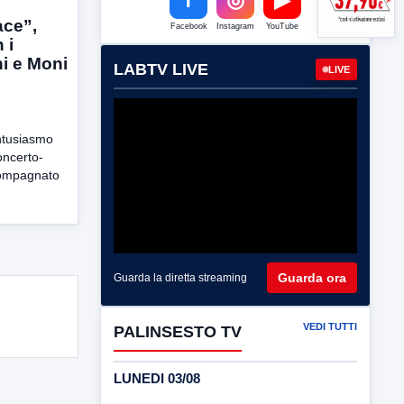
ace”,
Facebook
Instagram
YouTube
 i
hi e Moni
LABTV LIVE
LIVE
ntusiasmo
concerto-
compagnato
Guarda ora
Guarda la diretta streaming
VEDI TUTTI
PALINSESTO TV
LUNEDI 03/08