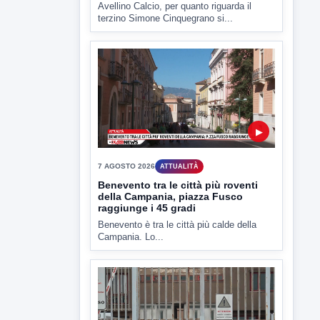
▶
7 AGOSTO 2026
SPORT
Av Calcio, Manzi alla Scafatese.
Insigne conteso da Spezia e
Catania
Avellino Calcio, per quanto riguarda il
terzino Simone Cinquegrano si...
▶
7 AGOSTO 2026
ATTUALITÀ
Benevento tra le città più roventi
della Campania, piazza Fusco
raggiunge i 45 gradi