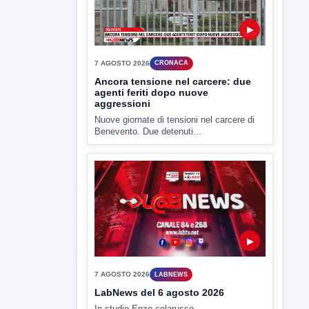
Benevento è tra le città più calde della
Campania. Lo...
▶
7 AGOSTO 2026
CRONACA
Ancora tensione nel carcere: due
agenti feriti dopo nuove
aggressioni
Nuove giornate di tensioni nel carcere di
Benevento. Due detenuti...