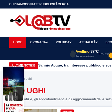
CHI SIAMO
CONTATTI
PUBBLICITÀ
CERCA
HOME
CRONACA
POLITICA
ATTUALITÀ
ECO
Avellino
37°C
37° / 19°
Poco nuvoloso
Sannio Acque, tra interesse pubblico e scelt
ULTIME NOTIZIE
Home
> uto ughi
UTO UGHI
Tutte le notizie, gli approfondimenti e gli aggiornamenti della sez