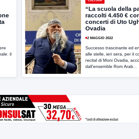
CULTURA
“La scuola della p
one
raccolti 4.450 € con
ta
concerti di Uto Ug
Ovadia
2 MAGGIO 2022
ere
Successo trascinante ed e
ale: il
alle stelle, ieri sera, per il 
recital di Moni Ovadia, ac
dall’ensemble Rom Arab...