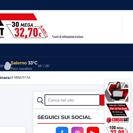
Salerno
33°C
 26°
34° / 25°
Poco nuvoloso
inara
25 MINUTI FA
CERCA
Cerca
SEGUICI SUI SOCIAL
f
◎
▶