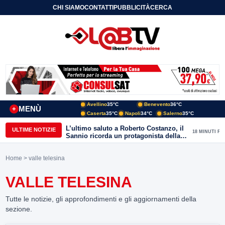
CHI SIAMO
CONTATTI
PUBBLICITÀ
CERCA
Avellino
35°C
Benevento
36°C
MENÙ
+
Caserta
35°C
Napoli
34°C
Salerno
35°C
L’ultimo saluto a Roberto Costanzo, il
ULTIME NOTIZIE
18 MINUTI FA
Sannio ricorda un protagonista della
politica e delle aree interne
Home
> valle telesina
VALLE TELESINA
Tutte le notizie, gli approfondimenti e gli aggiornamenti della
sezione.