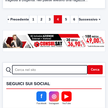
« Precedente
1
2
3
4
5
6
Successivo »
CERCA
Cerca
SEGUICI SUI SOCIAL
f
◎
▶
Facebook
Instagram
YouTube