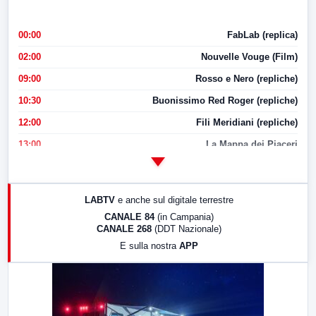
00:00
FabLab (replica)
02:00
Nouvelle Vouge (Film)
09:00
Rosso e Nero (repliche)
10:30
Buonissimo Red Roger (repliche)
12:00
Fili Meridiani (repliche)
13:00
La Mappa dei Piaceri
14:00
LabNews
17:00
LabNews (replica)
LABTV
e anche sul digitale terrestre
18:30
Di Faccia e di Profilo (repliche)
CANALE 84
(in Campania)
CANALE 268
(DDT Nazionale)
19:30
LabNews (Diretta)
E sulla nostra
APP
21:00
Free Sport
23:00
LabNews (replica)