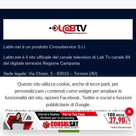
Labtv.net è un prodotto Consulservice S.r.l.
Labtv.net è il sito ufficiale del canale televisivo di Lab Tv canale 84
del digitale terrestre Regione Campania
Sede legale: Via Chiaio, 5 - 83010 – Torrioni (AV)
P.IVA 02757950643
Questo sito utilizza cookie, anche di terze parti, per
Oscr. R.E.A. AV N.181151
personalizzare i contenuti come widget per ampliare le
Editore: Consulservice S.r.l.
funzionalità del sito, opzioni Facebook, Twitter e social e funzioni
Testata giornalistica Reg. Trib. di Benevento
pubblicitarie di Google.
n. 244 del 26.02.2015
×
Chiudendo questo banner, scorrendo questa pagina o cliccando
su qualunque suo elemento acconsenti all'uso dei cookie.
Direttore Responsabile Dott.ssa Oliviero Antonella
Accetta
Contatti: 0824.337274 – 327.7390733
redazione@labtv.net