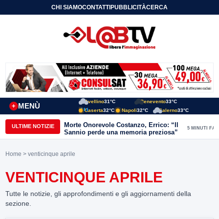
CHI SIAMO
CONTATTI
PUBBLICITÀ
CERCA
Avellino
31°C
Benevento
33°C
MENÙ
+
Caserta
32°C
Napoli
32°C
Salerno
33°C
Morte Onorevole Costanzo, Errico: “Il
ULTIME NOTIZIE
5 MINUTI FA
Sannio perde una memoria preziosa”
Home
> venticinque aprile
VENTICINQUE APRILE
Tutte le notizie, gli approfondimenti e gli aggiornamenti della
sezione.