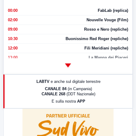
00:00
FabLab (replica)
02:00
Nouvelle Vouge (Film)
09:00
Rosso e Nero (repliche)
10:30
Buonissimo Red Roger (repliche)
12:00
Fili Meridiani (repliche)
13:00
La Mappa dei Piaceri
14:00
LabNews
17:00
LabNews (replica)
LABTV
e anche sul digitale terrestre
18:30
Di Faccia e di Profilo (repliche)
CANALE 84
(in Campania)
CANALE 268
(DDT Nazionale)
19:30
LabNews (Diretta)
E sulla nostra
APP
21:00
Free Sport
23:00
LabNews (replica)