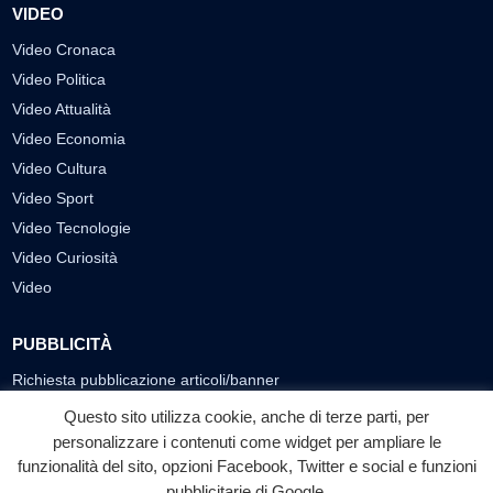
VIDEO
Video Cronaca
Video Politica
Video Attualità
Video Economia
Video Cultura
Video Sport
Video Tecnologie
Video Curiosità
Video
PUBBLICITÀ
Richiesta pubblicazione articoli/banner
Questo sito utilizza cookie, anche di terze parti, per
SEGUICI SUI SOCIAL
personalizzare i contenuti come widget per ampliare le
funzionalità del sito, opzioni Facebook, Twitter e social e funzioni
f
◎
▶
pubblicitarie di Google.