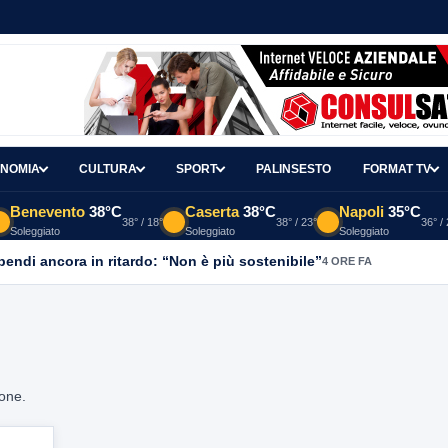
NOMIA
CULTURA
SPORT
PALINSESTO
FORMAT TV
Benevento
38°C
Caserta
38°C
Napoli
35°C
38° / 18°
38° / 23°
36° /
Soleggiato
Soleggiato
Soleggiato
ipendi ancora in ritardo: “Non è più sostenibile”
4 ORE FA
ione.