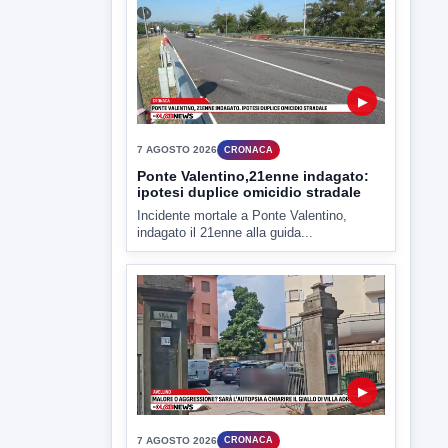
7 AGOSTO 2026
CRONACA
Ponte Valentino,21enne indagato:
ipotesi duplice omicidio stradale
Incidente mortale a Ponte Valentino,
indagato il 21enne alla guida...
▶
7 AGOSTO 2026
CRONACA
Malore o aggressione? Sarà
l'autopsia a chiarire il giallo di Villa
Adriana
Sarà affidato con ogni probabilità all'inizio
della prossima settimana l'incarico...