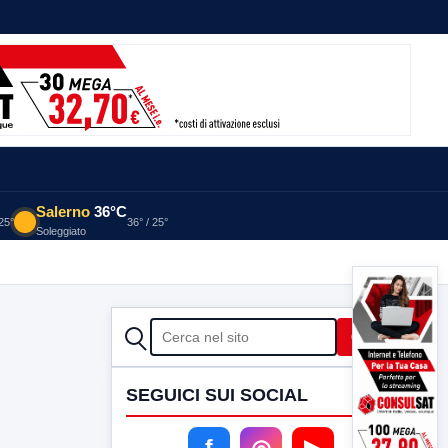
Salerno
36°C
 25°
36° / 25°
Soleggiato
CERCA
Cerca
SEGUICI SUI SOCIAL
f
◎
▶