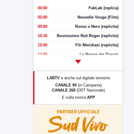
00:00
FabLab (replica)
02:00
Nouvelle Vouge (Film)
09:00
Rosso e Nero (repliche)
10:30
Buonissimo Red Roger (repliche)
12:00
Fili Meridiani (repliche)
13:00
La Mappa dei Piaceri
14:00
LabNews
17:00
LabNews (replica)
LABTV
e anche sul digitale terrestre
18:30
Di Faccia e di Profilo (repliche)
CANALE 84
(in Campania)
CANALE 268
(DDT Nazionale)
19:30
LabNews (Diretta)
E sulla nostra
APP
21:00
Free Sport
23:00
LabNews (replica)