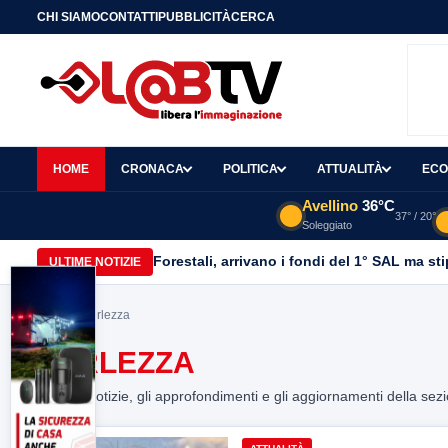
CHI SIAMO
CONTATTI
PUBBLICITÀ
CERCA
HOME
CRONACA
POLITICA
ATTUALITÀ
ECO
Avellino
36°C
37° / 20°
Soleggiato
Forestali, arrivano i fondi del 1° SAL ma st
ULTIME NOTIZIE
Home
> Verlezza
VERLEZZA
Tutte le notizie, gli approfondimenti e gli aggiornamenti della sez