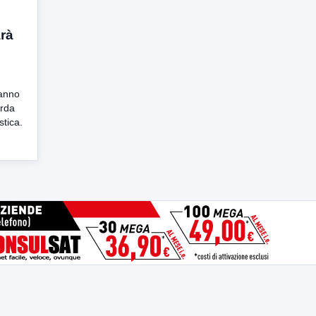
arà
 anno
arda
stica.