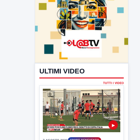
ULTIMI VIDEO
TUTTI I VIDEO
▶
7 AGOSTO 2026
SPORT BENEVENTO
Benevento Calcio: Le scelte di
Floro Flores per il debutto di Coppa
Italia
Il Benevento è pronto al debutto di Coppa
Italia. Scelte...