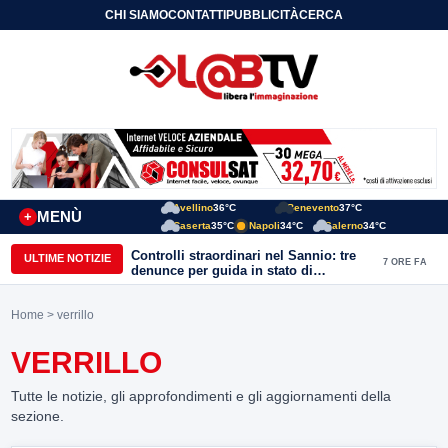
CHI SIAMO
CONTATTI
PUBBLICITÀ
CERCA
Avellino
36°C
Benevento
37°C
MENÙ
+
Caserta
35°C
Napoli
34°C
Salerno
34°C
Controlli straordinari nel Sannio: tre
ULTIME NOTIZIE
7 ORE FA
denunce per guida in stato di
ebbrezza, un arresto e 1.500 kg di
conserve sequestrate
Home
> verrillo
VERRILLO
Tutte le notizie, gli approfondimenti e gli aggiornamenti della
sezione.