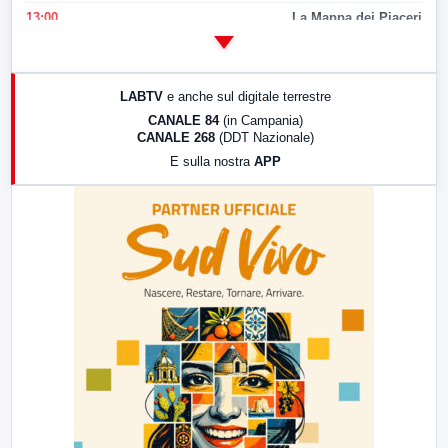
13:00
La Mappa dei Piaceri
14:00
LabNews
17:00
LabNews (replica)
LABTV
e anche sul digitale terrestre
18:30
Di Faccia e di Profilo (repliche)
CANALE 84
(in Campania)
CANALE 268
(DDT Nazionale)
19:30
LabNews (Diretta)
E sulla nostra
APP
21:00
Free Sport
23:00
LabNews (replica)